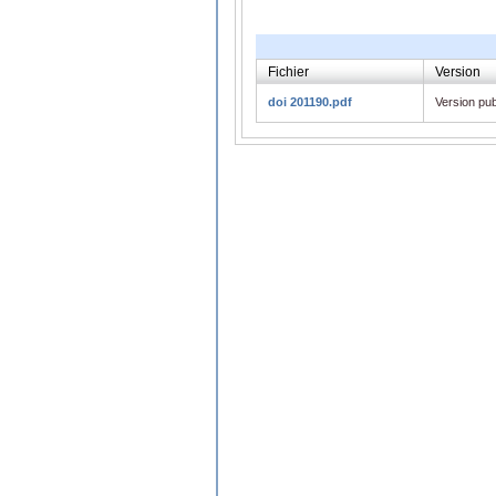
Fichier
Version
doi 201190.pdf
Version pub