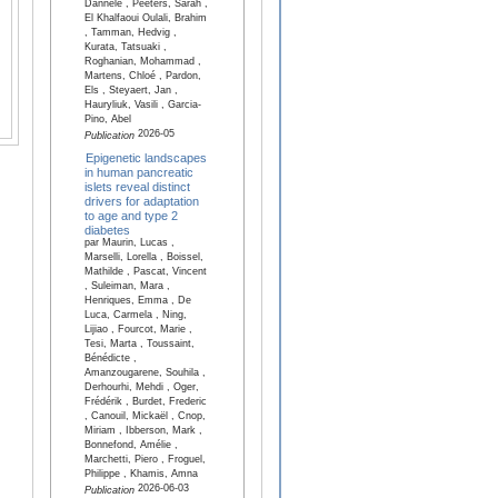
Dannele , Peeters, Sarah ,
El Khalfaoui Oulali, Brahim
, Tamman, Hedvig ,
Kurata, Tatsuaki ,
Roghanian, Mohammad ,
Martens, Chloé , Pardon,
Els , Steyaert, Jan ,
Hauryliuk, Vasili , Garcia-
Pino, Abel
2026-05
Publication
Epigenetic landscapes
in human pancreatic
islets reveal distinct
drivers for adaptation
to age and type 2
diabetes
par Maurin, Lucas ,
Marselli, Lorella , Boissel,
Mathilde , Pascat, Vincent
, Suleiman, Mara ,
Henriques, Emma , De
Luca, Carmela , Ning,
Lijiao , Fourcot, Marie ,
Tesi, Marta , Toussaint,
Bénédicte ,
Amanzougarene, Souhila ,
Derhourhi, Mehdi , Oger,
Frédérik , Burdet, Frederic
, Canouil, Mickaël , Cnop,
Miriam , Ibberson, Mark ,
Bonnefond, Amélie ,
Marchetti, Piero , Froguel,
Philippe , Khamis, Amna
2026-06-03
Publication