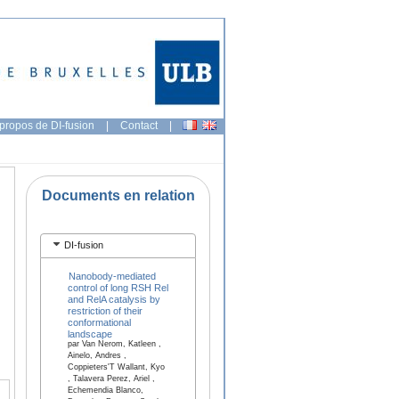
propos de DI-fusion
|
Contact
|
Documents en relation
DI-fusion
Nanobody-mediated
control of long RSH Rel
and RelA catalysis by
restriction of their
conformational
landscape
par Van Nerom, Katleen ,
Ainelo, Andres ,
Coppieters'T Wallant, Kyo
, Talavera Perez, Ariel ,
Echemendia Blanco,