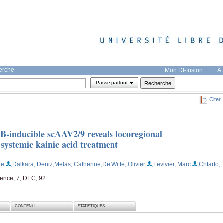
herche
Mon DI-fusion
|
À 
Passe-partout
Citer
κB-inducible scAAV2/9 reveals locoregional
systemic kainic acid treatment
ne
;Dalkara, Deniz
;Melas, Catherine
;De Witte, Olivier
;Levivier, Marc
;Chtarto,
ience, 7, DEC, 92
CONTENU
STATISTIQUES