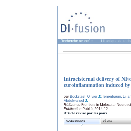
Recherche avancée
|
Historique de rec
Intracisternal delivery of NF
euroinflammation induced by 
par
Bockstael, Olivier
;Tenenbaum, Lilia
Abdelwahed
Référence
Frontiers in Molecular Neurosc
Publication
Publié, 2014-12
Article révisé par les pairs
ACCÈS EN LIGNE
DÉTAILS