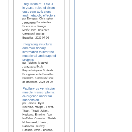
Regulation of TORC1
in yeast: roles of direct
upstream activators
and metabolic effectors
par Dereppe, Christopher
Faculté des
Publication
Sciences – Biologie
Moléculaire, Bruxelles,
Université libre de
Bruxelles, 2026-07-06
Integrating structural
and evolutionary
information to infer the
mutational landscape of
proteins
par Tsishyn, Matsvei
Ecole
Publication
Polytechnique – Ecole de
Bioingénierie de Bruxelles,
Bruxelles, Université libre
de Bruxelles, 2026-06-29
Papillary vs ventricular
muscle: transcriptomic
divergence under tail
suspension
par Tordeur, Cyril ,
Issertine, Margot , Fovet,
Theo , Theuil, Julian ,
Hupkens, Emeline , Van
Nuffelen, Corentin , Sheikh
Mohammad, Umair ,
Rabineau, Jérémy ,
Hossein, Amin , Brioche,