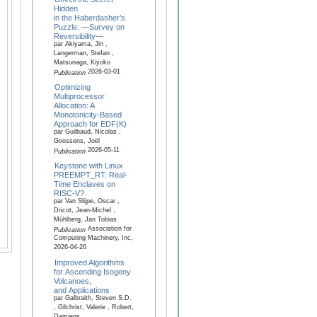
Hidden
in the Haberdasher’s
Puzzle: —Survey on
Reversibility—
par Akiyama, Jin ,
Langerman, Stefan ,
Matsunaga, Kiyoko
2026-03-01
Publication
Optimizing
Multiprocessor
Allocation: A
Monotonicity-Based
Approach for EDF(K)
par Guilbaud, Nicolas ,
Goossens, Joël
2026-05-11
Publication
Keystone with Linux
PREEMPT_RT: Real-
Time Enclaves on
RISC-V?
par Van Slijpe, Oscar ,
Dricot, Jean-Michel ,
Mühlberg, Jan Tobias
Association for
Publication
Computing Machinery, Inc,
2026-04-26
Improved Algorithms
for Ascending Isogeny
Volcanoes,
and Applications
par Galbraith, Steven S.D.
, Gilchrist, Valerie , Robert,