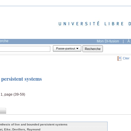
herche
Mon DI-fusion
|
À 
Passe-partout
Citer
 persistent systems
 1, page (39-59)
nthesis of live and bounded persistent systems
st, Eike; Devillers, Raymond