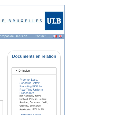
propos de DI-fusion
|
Contact
|
Documents en relation
DI-fusion
Preempt Less,
Schedule Better:
Revisiting PCG for
Real-Time Uniform
Processors
par Hamdani, Yahya ,
Richard, Pascal , Bertout,
Antoine , Goossens, Joël ,
Grolleau, Emmanuel
2026-07-06
Publication
Unveil the Secret