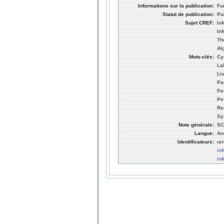
Informations sur la publication:
Fu
Statut de publication:
Pu
Sujet CREF:
In
In
Th
Al
Mots-clés:
Cy
La
Li
Pa
Pe
Pe
Re
Sy
Note générale:
SC
Langue:
An
Identificateurs:
ur
in
in