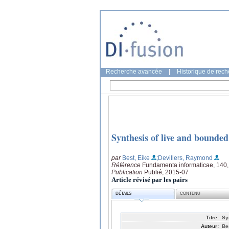
Recherche avancée
|
Historique de rec
Synthesis of live and bounded
par
Best, Eike
;Devillers, Raymond
Référence
Fundamenta informaticae, 140,
Publication
Publié, 2015-07
Article révisé par les pairs
DÉTAILS
CONTENU
Titre:
Sy
Auteur:
Be