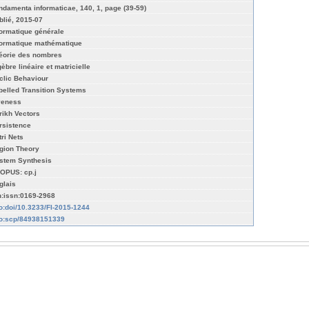
ndamenta informaticae, 140, 1, page (39-59)
blié, 2015-07
formatique générale
formatique mathématique
éorie des nombres
gèbre linéaire et matricielle
clic Behaviour
belled Transition Systems
veness
rikh Vectors
rsistence
tri Nets
gion Theory
stem Synthesis
OPUS: cp.j
glais
n:issn:0169-2968
fo:doi/10.3233/FI-2015-1244
fo:scp/84938151339