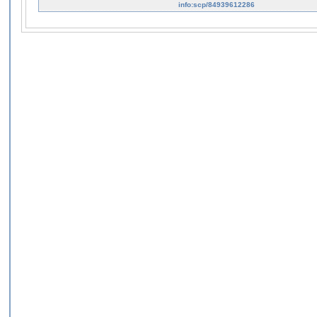
info:scp/84939612286