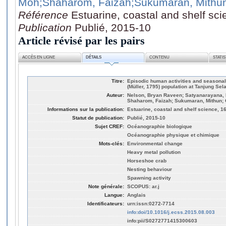
Moh
;Shaharom, Faizah
;Sukumaran, Mithu
Référence
Estuarine, coastal and shelf sc
Publication
Publié, 2015-10
Article révisé par les pairs
ACCÈS EN LIGNE
DÉTAILS
CONTENU
STATI
Titre:
Episodic human activities and seasonal
(Müller, 1795) population at Tanjung Se
Auteur:
Nelson, Bryan Raveen; Satyanarayana, 
Shaharom, Faizah; Sukumaran, Mithun; Ch
Informations sur la publication:
Estuarine, coastal and shelf science, 1
Statut de publication:
Publié, 2015-10
Sujet CREF:
Océanographie biologique
Océanographie physique et chimique
Mots-clés:
Environmental change
Heavy metal pollution
Horseshoe crab
Nesting behaviour
Spawning activity
Note générale:
SCOPUS: ar.j
Langue:
Anglais
Identificateurs:
urn:issn:0272-7714
info:doi/10.1016/j.ecss.2015.08.003
info:pii/S0272771415300603