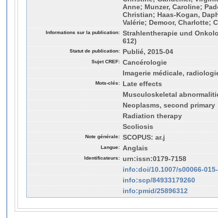
Anne; Munzer, Caroline; Padov
Christian; Haas-Kogan, Daph
Valérie; Demoor, Charlotte; 
Informations sur la publication:
Strahlentherapie und Onkolog
612)
Statut de publication:
Publié, 2015-04
Sujet CREF:
Cancérologie
Imagerie médicale, radiolog
Mots-clés:
Late effects
Musculoskeletal abnormaliti
Neoplasms, second primary
Radiation therapy
Scoliosis
Note générale:
SCOPUS: ar.j
Langue:
Anglais
Identificateurs:
urn:issn:0179-7158
info:doi/10.1007/s00066-015
info:scp/84933179260
info:pmid/25896312