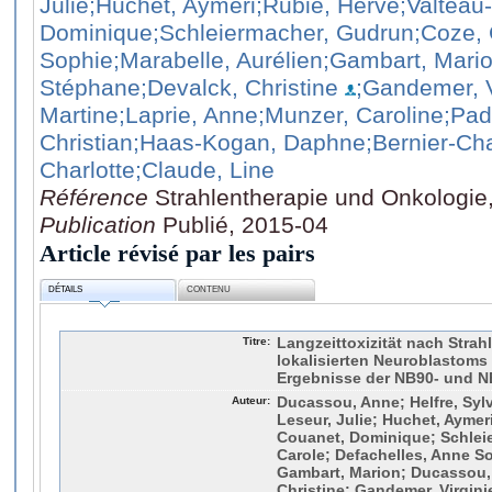
Julie
;Huchet, Aymeri
;Rubie, Hervé
;Valteau
Dominique
;Schleiermacher, Gudrun
;Coze, 
Sophie
;Marabelle, Aurélien
;Gambart, Mari
Stéphane
;Devalck, Christine
;Gandemer, V
Martine
;Laprie, Anne
;Munzer, Caroline
;Pad
Christian
;Haas-Kogan, Daphne
;Bernier-Ch
Charlotte
;Claude, Line
Référence
Strahlentherapie und Onkologie,
Publication
Publié, 2015-04
Article révisé par les pairs
DÉTAILS
CONTENU
Titre:
Langzeittoxizität nach Strah
lokalisierten Neuroblastoms 
Ergebnisse der NB90- und N
Auteur:
Ducassou, Anne; Helfre, Sylv
Leseur, Julie; Huchet, Aymeri
Couanet, Dominique; Schlei
Carole; Defachelles, Anne So
Gambart, Marion; Ducassou,
Christine; Gandemer, Virgini