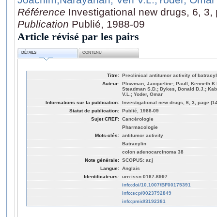
Référence
Investigational new drugs, 6, 3
Publication
Publié, 1988-09
Article révisé par les pairs
DÉTAILS
CONTENU
Titre:
Preclinical antitumor activity of batrac
Auteur:
Plowman, Jacqueline; Paull, Kenneth K.
Steadman S.D.; Dykes, Donald D.J.; Ka
V.L.; Yoder, Omar
Informations sur la publication:
Investigational new drugs, 6, 3, page (1
Statut de publication:
Publié, 1988-09
Sujet CREF:
Cancérologie
Pharmacologie
Mots-clés:
antitumor activity
Batracylin
colon adenocarcinoma 38
Note générale:
SCOPUS: ar.j
Langue:
Anglais
Identificateurs:
urn:issn:0167-6997
info:doi/10.1007/BF00175391
info:scp/0023792849
info:pmid/3192381