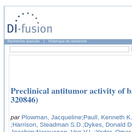
Recherche avancée
|
Historique de recherche
Preclinical antitumor activity of 
320846)
par
Plowman, Jacqueline
;Paull, Kenneth K
;Harrison, Steadman S.D.
;Dykes, Donald D
Joachim
;Narayanan, Ven V.L.
;Yoder, Omar