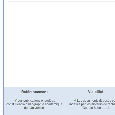
Référencement
Visibilité
Les publications encodées
Les documents déposés so
constituent la bibliographie académique
indexés par les moteurs de rech
de l'Université.
(Google Scholar,…).