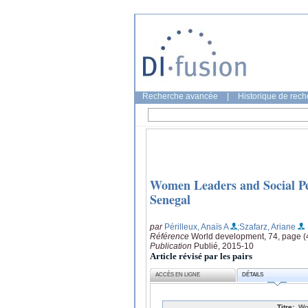
Recherche avancée
|
Historique de rec
Women Leaders and Social Pe
Senegal
par
Périlleux, Anaïs A
;Szafarz, Ariane
Référence
World development, 74, page 
Publication
Publié, 2015-10
Article révisé par les pairs
ACCÈS EN LIGNE
DÉTAILS
Titre:
Wo