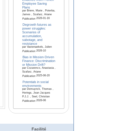
Employee Saving
Plans
par Briere, Marie , Poterba,
James , Szafarz, Ariane
2026-01-16
Publication
Degrowth futures as
power struggles:
Scenarios of
accumulation,
sabotage, and
resistance
par Vastenaekels, Julien
2026-10
Publication
Bias in Mission-Driven
Finance: Discrimination
or Mission Drift?
par Cozarenco, Anastasia ,
Szafarz, Ariane
2025-06-20
Publication
Potentials in social
environments
par Demuynck, Thomas ,
Herings, Jean Jacques
P.J.J. , Seel, Christian
2026-06
Publication
Facilité