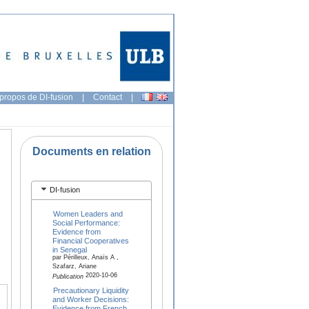
propos de DI-fusion
|
Contact
|
Documents en relation
DI-fusion
Women Leaders and
Social Performance:
Evidence from
Financial Cooperatives
in Senegal
par Périlleux, Anaïs A ,
Szafarz, Ariane
2020-10-06
Publication
Precautionary Liquidity
and Worker Decisions:
Evidence from French