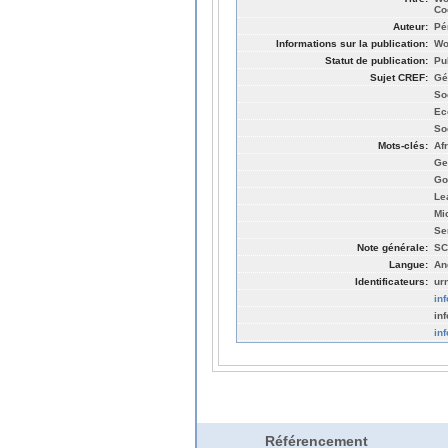
Co
Auteur:
Pé
Informations sur la publication:
Wo
Statut de publication:
Pu
Sujet CREF:
Gé
So
Ec
So
Mots-clés:
Af
Ge
Go
Le
Mi
Se
Note générale:
SC
Langue:
An
Identificateurs:
ur
in
in
in
Référencement