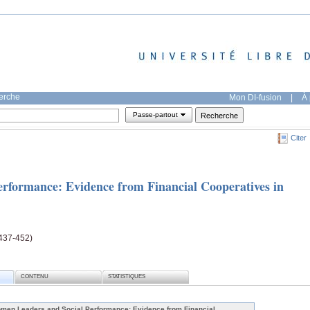
herche
Mon DI-fusion
|
À 
Passe-partout
Citer
rformance: Evidence from Financial Cooperatives in
(437-452)
CONTENU
STATISTIQUES
men Leaders and Social Performance: Evidence from Financial