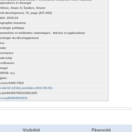
operatives in Senegal
rilleux, Anaïs A; Szafarz, Ariane
rld development, 74, page (437-452)
blié, 2015-10
ographie humaine
ciologie politique
onométrie et méthodes statistiques : théorie et applications
ciologie du développement
rica
nder
vernance
adership
crofinance
negal
OPUS: ar.j
glais
n:issn:0305-750X
fo:doi/10.1016/j.worlddev.2015.05.011
fo:pii/S0305750X15001205
fo:scp/84934910231
Visibilité
Pérennité