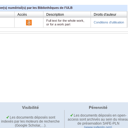
ier(s) numérisé(s) par les Bibliothèques de l'ULB
Accès
Description
Droits d'auteur
Full text for the whole work,
Conditions d'utilisation
or for a work part
Visibilité
Pérennité
Les documents déposés en open-
Les documents déposés sont
access sont archivés au sein du résea
indexés par les moteurs de recherche
de préservation SAFE-PLN
(Google Scholar,…).
(www.safepln.org)
.