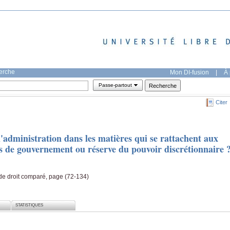
herche
Mon DI-fusion
|
À 
Passe-partout
Citer
l'administration dans les matières qui se rattachent aux
s de gouvernement ou réserve du pouvoir discrétionnaire 
 de droit comparé, page (72-134)
STATISTIQUES