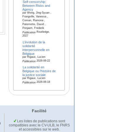
Self-censorship:
Between Risks and
Agency
par Wong, Jing-Syuan ,
Frangville, Vanessa ,
Coman, Ramona ,
Paternotte, David ,
Ponjaert, Frederik
Routledge,
Publication
2027
L’évolution de la
solidarité
interpersonnelle en
Belgique
par Rigaux, Lucien
2026-06-22
Publication
La solidarité en
Belgique ou l’histoire de
la justice sociale
par Rigaux, Lucien
2026-06-18
Publication
Facilité
Les listes de publications sont
u
compatibles avec le CV-ULB, le FNRS
et accessibles sur le web.