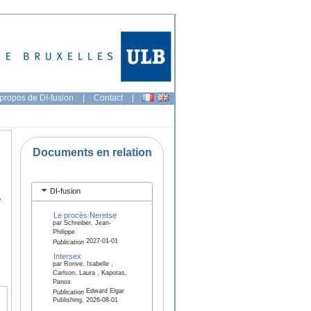
propos de DI-fusion
|
Contact
|
Documents en relation
DI-fusion
?
Le procès Neretse
par Schreiber, Jean-
Philippe
2027-01-01
Publication
Intersex
par Rorive, Isabelle ,
Carlson, Laura , Kapotas,
Panos
Edward Elgar
Publication
Publishing, 2026-08-01