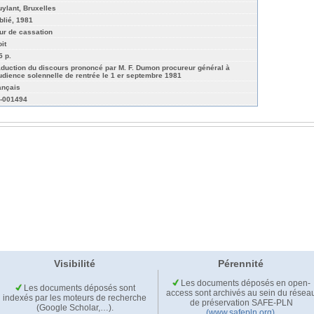
uylant, Bruxelles
blié, 1981
ur de cassation
it
5 p.
aduction du discours prononcé par M. F. Dumon procureur général à
audience solennelle de rentrée le 1 er septembre 1981
ançais
-001494
Visibilité
Pérennité
Les documents déposés en open-
Les documents déposés sont
access sont archivés au sein du résea
indexés par les moteurs de recherche
de préservation SAFE-PLN
(Google Scholar,…).
(www.safepln.org)
.