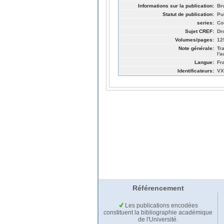
Informations sur la publication:
Br
Statut de publication:
Pu
series:
Co
Sujet CREF:
Dro
Volumes/pages:
12
Note générale:
Tr
l'
Langue:
Fr
Identificateurs:
VX
Référencement
Les publications encodées
constituent la bibliographie académique
de l'Université.