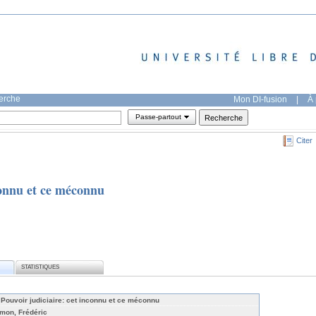
herche
Mon DI-fusion
|
À 
Passe-partout
Citer
connu et ce méconnu
STATISTIQUES
 Pouvoir judiciaire: cet inconnu et ce méconnu
mon, Frédéric