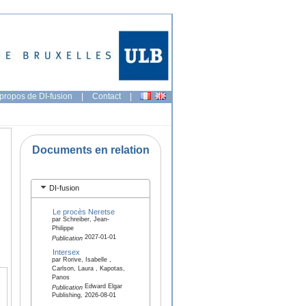
propos de DI-fusion
|
Contact
|
Documents en relation
DI-fusion
Le procès Neretse
par Schreiber, Jean-
Philippe
2027-01-01
Publication
Intersex
par Rorive, Isabelle ,
Carlson, Laura , Kapotas,
Panos
Edward Elgar
Publication
Publishing, 2026-08-01