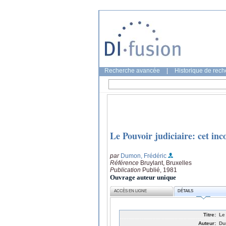
Recherche avancée
|
Historique de rec
Le Pouvoir judiciaire: cet in
par
Dumon, Frédéric
Référence
Bruylant, Bruxelles
Publication
Publié, 1981
Ouvrage auteur unique
ACCÈS EN LIGNE
DÉTAILS
Titre:
Le
Auteur:
Du