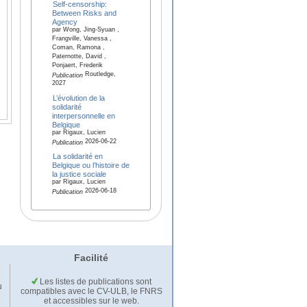
Self-censorship:
Between Risks and
Agency
par Wong, Jing-Syuan ,
Frangville, Vanessa ,
Coman, Ramona ,
Paternotte, David ,
Ponjaert, Frederik
Routledge,
Publication
2027
L’évolution de la
solidarité
interpersonnelle en
Belgique
par Rigaux, Lucien
2026-06-22
Publication
La solidarité en
Belgique ou l’histoire de
la justice sociale
par Rigaux, Lucien
2026-06-18
Publication
Facilité
Les listes de publications sont
u
compatibles avec le CV-ULB, le FNRS
et accessibles sur le web.