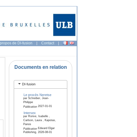
propos de DI-fusion
|
Contact
|
Documents en relation
DI-fusion
Le procès Neretse
par Schreiber, Jean-
Philippe
2027-01-01
Publication
Intersex
par Rorive, Isabelle ,
Carlson, Laura , Kapotas,
Panos
Edward Elgar
Publication
Publishing, 2026-08-01