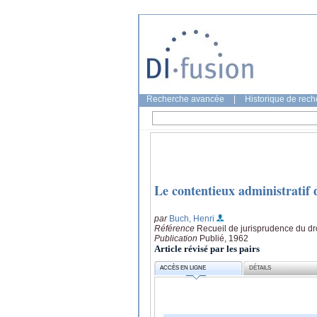
Recherche avancée
|
Historique de rec
Le contentieux administratif d
par
Buch, Henri
Référence
Recueil de jurisprudence du droi
Publication
Publié, 1962
Article révisé par les pairs
ACCÈS EN LIGNE
DÉTAILS