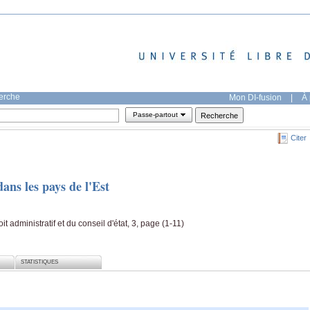
herche
Mon DI-fusion
|
À 
Passe-partout
Citer
ans les pays de l'Est
t administratif et du conseil d'état, 3, page (1-11)
STATISTIQUES