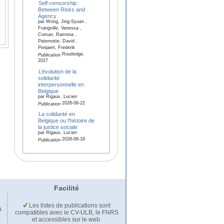
Self-censorship:
Between Risks and
Agency
par Wong, Jing-Syuan ,
Frangville, Vanessa ,
Coman, Ramona ,
Paternotte, David ,
Ponjaert, Frederik
Routledge,
Publication
2027
L’évolution de la
solidarité
interpersonnelle en
Belgique
par Rigaux, Lucien
2026-06-22
Publication
La solidarité en
Belgique ou l’histoire de
la justice sociale
par Rigaux, Lucien
2026-06-18
Publication
Facilité
Les listes de publications sont
u
compatibles avec le CV-ULB, le FNRS
et accessibles sur le web.