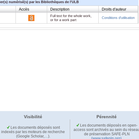
ier(s) numérisé(s) par les Bibliothèques de l'ULB
Accès
Description
Droits d'auteur
Full text for the whole work,
Conditions d'utilisation
or for a work part
Visibilité
Pérennité
Les documents déposés en open-
Les documents déposés sont
access sont archivés au sein du résea
indexés par les moteurs de recherche
de préservation SAFE-PLN
(Google Scholar,…).
(www.safepln.org)
.