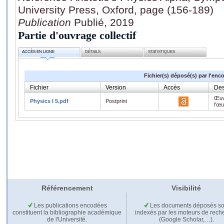
University Press, Oxford, page (156-189)
Publication
Publié, 2019
Partie d'ouvrage collectif
ACCÈS EN LIGNE
DÉTAILS
STATISTIQUES
Fichier(s) déposé(s) par l'enc
Fichier
Version
Accès
Des
Œuv
Physics I 5.pdf
Postprint
l'œ
Référencement
Visibilité
Les publications encodées
Les documents déposés so
constituent la bibliographie académique
indexés par les moteurs de rech
de l'Université.
(Google Scholar,…).