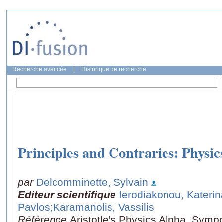
Recherche avancée
|
Historique de recherche
Principles and Contraries: Physics
par
Delcomminette, Sylvain
Editeur scientifique
Ierodiakonou, Katerin
Pavlos
;Karamanolis, Vassilis
Référence
Aristotle's Physics Alpha, Symp