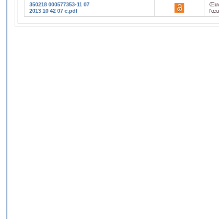
350218 000577353-11 07
Œuv
2013 10 42 07 c.pdf
l'œ