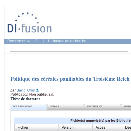
Recherche avancée
|
Historique de recherche
Politique des céréales panifiables du Troisième Reich
par
Bacic, Uros
Publication
Non publié, s.d.
Thèse de doctorat
ACCÈS EN LIGNE
DÉTAILS
STATISTIQUES
SIGNA
Fichier(s) numérisé(s) par les Biblioth
Fichier
Version
Accès
Des