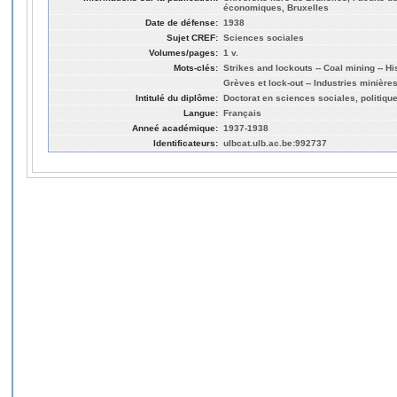
économiques, Bruxelles
Date de défense:
1938
Sujet CREF:
Sciences sociales
Volumes/pages:
1 v.
Mots-clés:
Strikes and lockouts -- Coal mining -- His
Grèves et lock-out -- Industries minières
Intitulé du diplôme:
Doctorat en sciences sociales, politiq
Langue:
Français
Anneé académique:
1937-1938
Identificateurs:
ulbcat.ulb.ac.be:992737