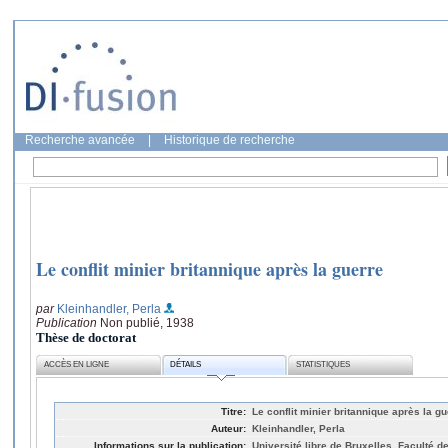
Recherche avancée
|
Historique de recherche
Le conflit minier britannique après la guerre
par
Kleinhandler, Perla
Publication
Non publié, 1938
Thèse de doctorat
ACCÈS EN LIGNE
DÉTAILS
STATISTIQUES
Titre:
Le conflit minier britannique après la gu
Auteur:
Kleinhandler, Perla
Informations sur la publication:
Université libre de Bruxelles, Faculté d