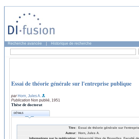
Recherche avancée
|
Historique de recherche
Essai de théorie générale sur l'entreprise publique
par
Horn, Jules A.
Publication
Non publié, 1951
Thèse de doctorat
DÉTAILS
Titre:
Essai de théorie générale sur l'entrepri
Auteur:
Horn, Jules A.
Informations sur la publication:
Université libre de Bruxelles, Faculté d