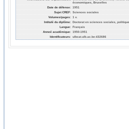
économiques, Bruxelles
Date de défense:
1951
Sujet CREF:
Sciences sociales
Volumes/pages:
1 v.
Intitulé du diplôme:
Doctorat en sciences sociales, politiq
Langue:
Français
Anneé académique:
1950-1951
Identificateurs:
ulbcat.ulb.ac.be:432686