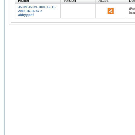
Fichier
Version
Accès
Des
35379 35379-1001-12-11-
Œuv
2015 16-16-47 c
l'œ
abbyy.pdf