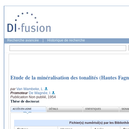
Recherche avancée
|
Historique de recherche
Etude de la minéralisation des tonalités (Hautes Fagn
par
Van Wambeke, L.
Promoteur
De Wagnée, I.
Publication
Non publié, 1954
Thèse de doctorat
ACCÈS EN LIGNE
DÉTAILS
STATISTIQUES
SIGNA
Fichier(s) numérisé(s) par les Biblioth