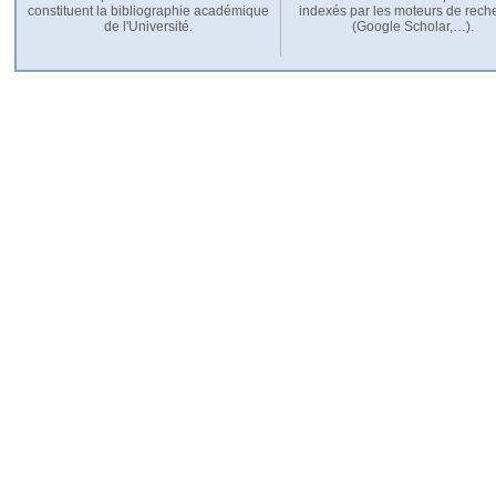
constituent la bibliographie académique
indexés par les moteurs de rech
de l'Université.
(Google Scholar,…).