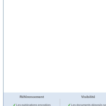
Référencement
Visibilité
Les publications encodées
Les documents déposés so