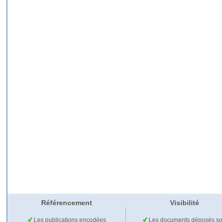
Référencement
Visibilité
Les publications encodées
Les documents déposés so