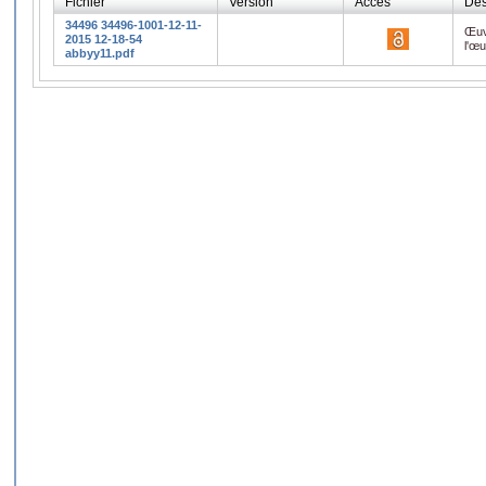
Fichier
Version
Accès
Des
34496 34496-1001-12-11-
Œuv
2015 12-18-54
l'œ
abbyy11.pdf