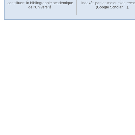
constituent la bibliographie académique
indexés par les moteurs de rech
de l'Université.
(Google Scholar,…).