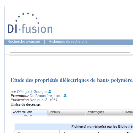
Recherche avancée
|
Historique de recherche
Etude des propriétés diélectriques de hauts polymères
par
Offergeld, Georges
Promoteur
De Brouckère, Lucia
Publication
Non publié, 1957
Thèse de doctorat
ACCÈS EN LIGNE
DÉTAILS
STATISTIQUES
SIGNA
Fichier(s) numérisé(s) par les Biblioth