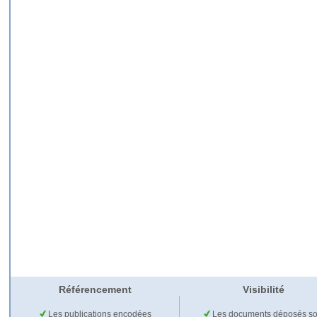
Référencement
Visibilité
Les publications encodées
Les documents déposés so