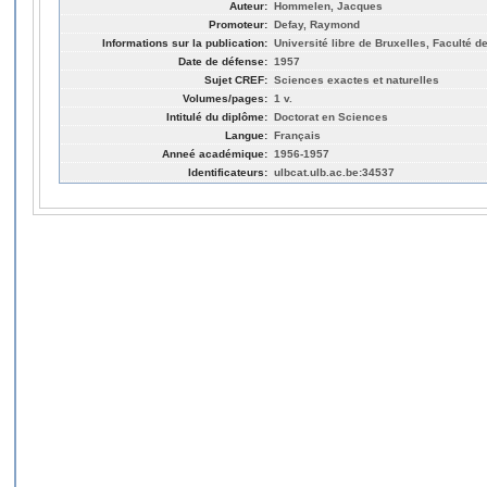
Auteur:
Hommelen, Jacques
Promoteur:
Defay, Raymond
Informations sur la publication:
Université libre de Bruxelles, Faculté 
Date de défense:
1957
Sujet CREF:
Sciences exactes et naturelles
Volumes/pages:
1 v.
Intitulé du diplôme:
Doctorat en Sciences
Langue:
Français
Anneé académique:
1956-1957
Identificateurs:
ulbcat.ulb.ac.be:34537