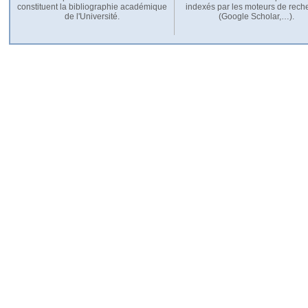
constituent la bibliographie académique
indexés par les moteurs de rech
de l'Université.
(Google Scholar,…).