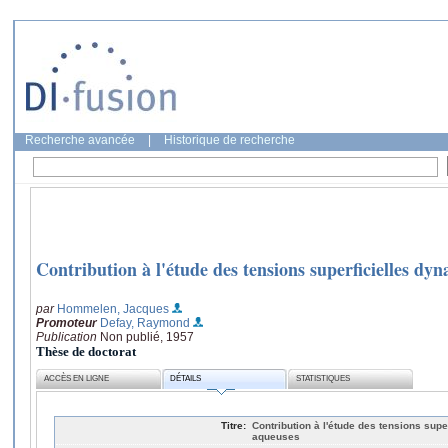
Recherche avancée
|
Historique de recherche
Contribution à l'étude des tensions superficielles dy
par
Hommelen, Jacques
Promoteur
Defay, Raymond
Publication
Non publié, 1957
Thèse de doctorat
ACCÈS EN LIGNE
DÉTAILS
STATISTIQUES
Titre:
Contribution à l'étude des tensions sup
aqueuses