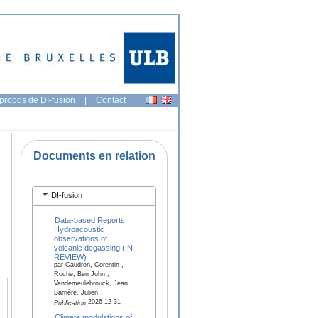
propos de DI-fusion
|
Contact
|
Documents en relation
DI-fusion
Data-based Reports;
Hydroacoustic
observations of
volcanic degassing (IN
REVIEW)
par Caudron, Corentin ,
Roche, Ben John ,
Vandemeulebrouck, Jean ,
Barrière, Julien
2026-12-31
Publication
Climate modulations of