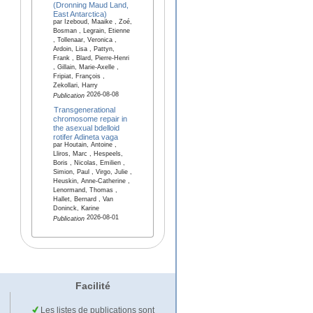
(Dronning Maud Land,
East Antarctica)
par Izeboud, Maaike , Zoé,
Bosman , Legrain, Etienne
, Tollenaar, Veronica ,
Ardoin, Lisa , Pattyn,
Frank , Blard, Pierre-Henri
, Gillain, Marie-Axelle ,
Fripiat, François ,
Zekollari, Harry
2026-08-08
Publication
Transgenerational
chromosome repair in
the asexual bdelloid
rotifer Adineta vaga
par Houtain, Antoine ,
Lliros, Marc , Hespeels,
Boris , Nicolas, Emilien ,
Simion, Paul , Virgo, Julie ,
Heuskin, Anne-Catherine ,
Lenormand, Thomas ,
Hallet, Bernard , Van
Doninck, Karine
2026-08-01
Publication
Facilité
Les listes de publications sont