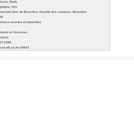
lescu, Radu
igogine, Ilya
iversité libre de Bruxelles, Faculté des sciences, Bruxelles
58
iences exactes et naturelles
.
ctorat en Sciences
ançais
57-1958
bcat.ulb.ac.be:34543