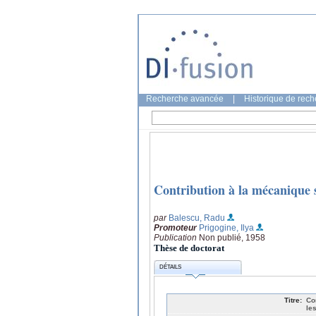
Recherche avancée
|
Historique de rec
Contribution à la mécanique s
par
Balescu, Radu
Promoteur
Prigogine, Ilya
Publication
Non publié, 1958
Thèse de doctorat
DÉTAILS
Titre:
Co
le