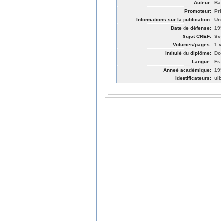
Auteur:
Ba
Promoteur:
Pr
Informations sur la publication:
Un
Date de défense:
19
Sujet CREF:
Sc
Volumes/pages:
1 v
Intitulé du diplôme:
Do
Langue:
Fr
Anneé académique:
19
Identificateurs:
ul