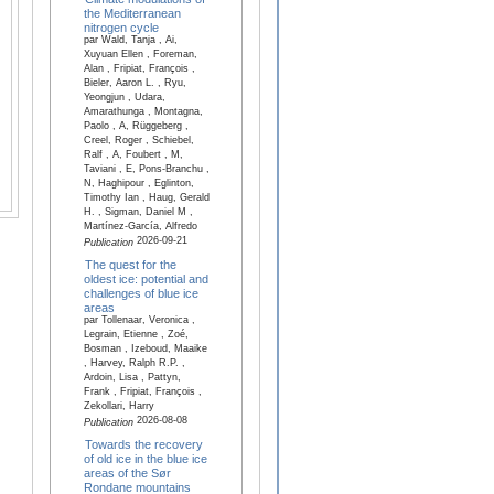
the Mediterranean
nitrogen cycle
par Wald, Tanja , Ai,
Xuyuan Ellen , Foreman,
Alan , Fripiat, François ,
Bieler, Aaron L. , Ryu,
Yeongjun , Udara,
Amarathunga , Montagna,
Paolo , A, Rüggeberg ,
Creel, Roger , Schiebel,
Ralf , A, Foubert , M,
Taviani , E, Pons-Branchu ,
N, Haghipour , Eglinton,
Timothy Ian , Haug, Gerald
H. , Sigman, Daniel M ,
Martínez-García, Alfredo
2026-09-21
Publication
The quest for the
oldest ice: potential and
challenges of blue ice
areas
par Tollenaar, Veronica ,
Legrain, Etienne , Zoé,
Bosman , Izeboud, Maaike
, Harvey, Ralph R.P. ,
Ardoin, Lisa , Pattyn,
Frank , Fripiat, François ,
Zekollari, Harry
2026-08-08
Publication
Towards the recovery
of old ice in the blue ice
areas of the Sør
Rondane mountains