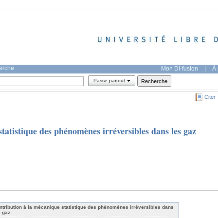
herche
Mon DI-fusion
|
À 
Passe-partout
Citer
tatistique des phénomènes irréversibles dans les gaz
ntribution à la mécanique statistique des phénomènes irréversibles dans
s gaz