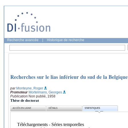
Recherche avancée
|
Historique de recherche
Recherches sur le lias inférieur du sud de la Belgique
par
Monteyne, Roger
Promoteur
Mortelmans, Georges
Publication
Non publié, 1958
Thèse de doctorat
ACCÈS EN LIGNE
DÉTAILS
STATISTIQUES