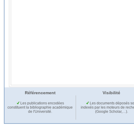
Référencement
Visibilité
Les publications encodées
Les documents déposés so
constituent la bibliographie académique
indexés par les moteurs de rech
de l'Université.
(Google Scholar,…).