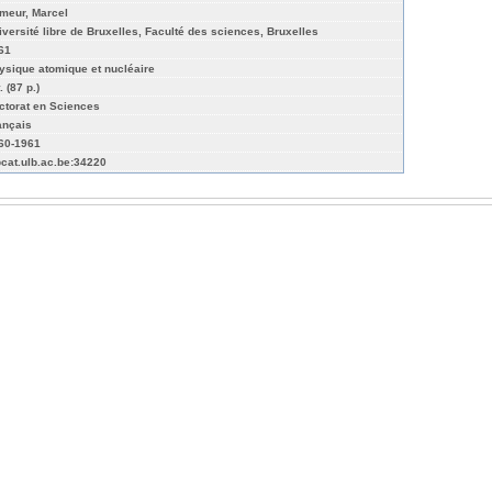
meur, Marcel
iversité libre de Bruxelles, Faculté des sciences, Bruxelles
61
ysique atomique et nucléaire
. (87 p.)
ctorat en Sciences
ançais
60-1961
bcat.ulb.ac.be:34220