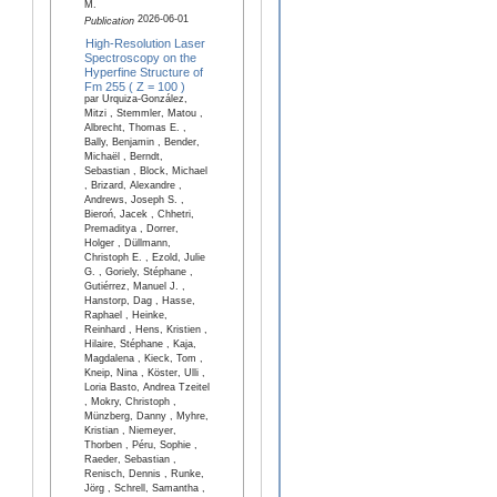
M.
2026-06-01
Publication
High-Resolution Laser
Spectroscopy on the
Hyperfine Structure of
Fm 255 ( Z = 100 )
par Urquiza-González,
Mitzi , Stemmler, Matou ,
Albrecht, Thomas E. ,
Bally, Benjamin , Bender,
Michaël , Berndt,
Sebastian , Block, Michael
, Brizard, Alexandre ,
Andrews, Joseph S. ,
Bieroń, Jacek , Chhetri,
Premaditya , Dorrer,
Holger , Düllmann,
Christoph E. , Ezold, Julie
G. , Goriely, Stéphane ,
Gutiérrez, Manuel J. ,
Hanstorp, Dag , Hasse,
Raphael , Heinke,
Reinhard , Hens, Kristien ,
Hilaire, Stéphane , Kaja,
Magdalena , Kieck, Tom ,
Kneip, Nina , Köster, Ulli ,
Loria Basto, Andrea Tzeitel
, Mokry, Christoph ,
Münzberg, Danny , Myhre,
Kristian , Niemeyer,
Thorben , Péru, Sophie ,
Raeder, Sebastian ,
Renisch, Dennis , Runke,
Jörg , Schrell, Samantha ,