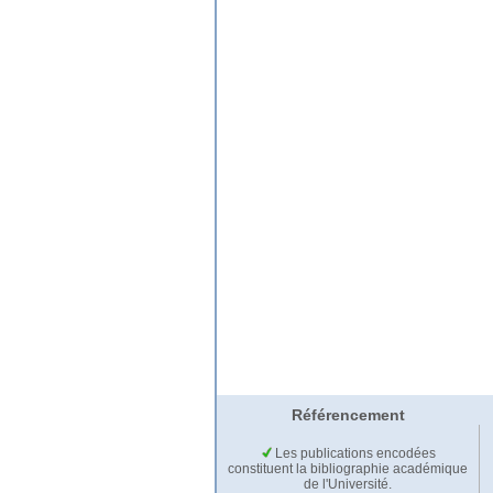
Référencement
Les publications encodées
constituent la bibliographie académique
de l'Université.