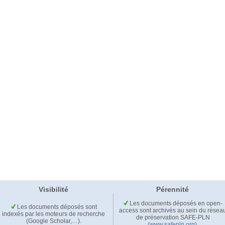
Visibilité
Pérennité
Les documents déposés en open-
Les documents déposés sont
access sont archivés au sein du résea
indexés par les moteurs de recherche
de préservation SAFE-PLN
(Google Scholar,…).
(www.safepln.org)
.