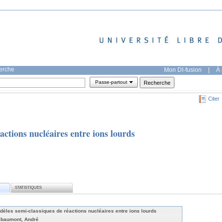
herche
Mon DI-fusion
|
À 
Passe-partout
Citer
actions nucléaires entre ions lourds
STATISTIQUES
dèles semi-classiques de réactions nucléaires entre ions lourds
ibaumont, André