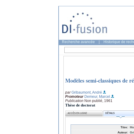
Recherche avancée
|
Historique de rec
Modèles semi-classiques de ré
par
Gribaumont, André
Promoteur
Demeur, Marcel
Publication
Non publié, 1961
Thèse de doctorat
ACCÈS EN LIGNE
DÉTAILS
Titre:
Mo
Auteur:
Gr