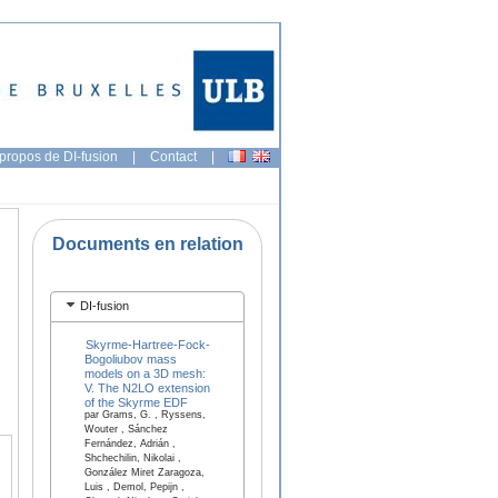
propos de DI-fusion
|
Contact
|
Documents en relation
DI-fusion
Skyrme-Hartree-Fock-
Bogoliubov mass
models on a 3D mesh:
V. The N2LO extension
of the Skyrme EDF
par Grams, G. , Ryssens,
Wouter , Sánchez
Fernández, Adrián ,
Shchechilin, Nikolai ,
González Miret Zaragoza,
Luis , Demol, Pepijn ,