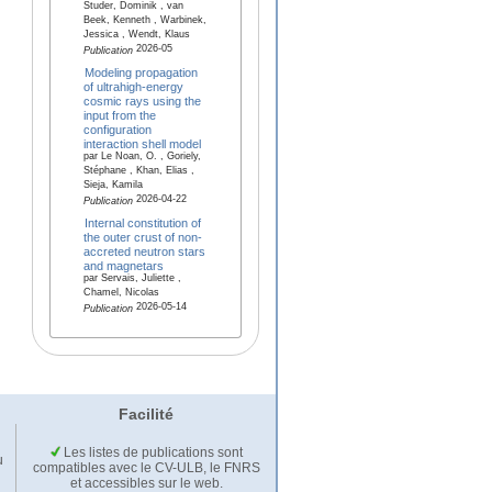
Studer, Dominik , van
Beek, Kenneth , Warbinek,
Jessica , Wendt, Klaus
2026-05
Publication
Modeling propagation
of ultrahigh-energy
cosmic rays using the
input from the
configuration
interaction shell model
par Le Noan, O. , Goriely,
Stéphane , Khan, Elias ,
Sieja, Kamila
2026-04-22
Publication
Internal constitution of
the outer crust of non-
accreted neutron stars
and magnetars
par Servais, Juliette ,
Chamel, Nicolas
2026-05-14
Publication
Facilité
Les listes de publications sont
u
compatibles avec le CV-ULB, le FNRS
et accessibles sur le web.