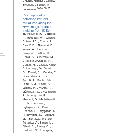
Chamel, Nicolas , Goriely,
Stéphane , Bender, M.
2026-06-05
Publication
Development of
deformed intruder
structures along the
N=50 magic number:
Insights from 83Se
par Pellumaj, J. , Gottardo,
A , Goasduff, A. , Valiente-
Dobon, J.J. , Conca, F. ,
Dao, D.D. , Nowacki, F. ,
Poves, A. , Benzoni,
Giovanna , Bottoni, S. ,
Capra, S. , Cicerchia, M. ,
Cieplicka-Oryńczak, N. ,
Corbari, G. , Crespi, Fabio
Celso Luigi , De Angelis,
G. , Fornal, B. , Gamba, E.
, Gozzelino, A. , Ha, J. ,
Kim, K.H. , Köster, Ulli ,
Lenzi, S.M. , Leoni, S. ,
Luciani, M. , Marchi, T. ,
Mărginean, N. , Marginean,
R , Menegazzo, R. ,
Mengoni, D , Michelagnoli,
C , Mi, Jianchun ,
Pigliapoco, S. , Pirro, S. ,
Recchia, F , Reygadas, D.
, Rezynkina, K. , Siciliano,
M. , Sferrazza, Michele ,
Turturica, A , Zanon, I. ,
Ziliani, S. , Zhang, G. ,
Carturan, S. , Loriggiola,