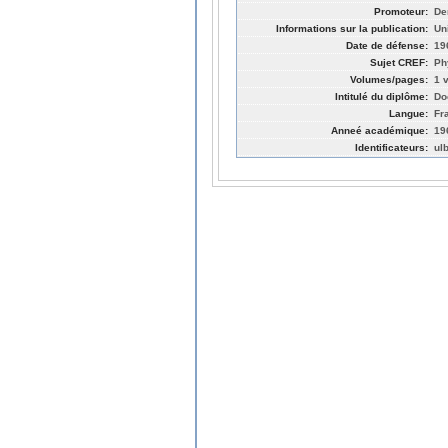
Promoteur:
De
Informations sur la publication:
Un
Date de défense:
19
Sujet CREF:
Ph
Volumes/pages:
1 v
Intitulé du diplôme:
Do
Langue:
Fr
Anneé académique:
19
Identificateurs:
ul