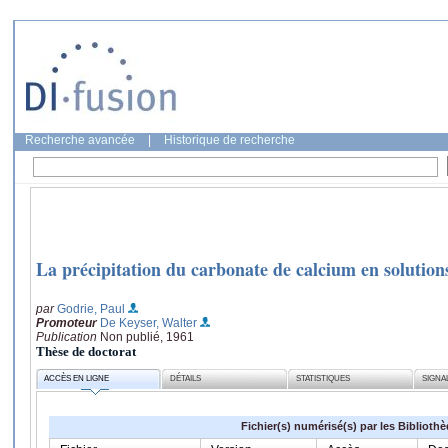
Recherche avancée
|
Historique de recherche
La précipitation du carbonate de calcium en solutions
par
Godrie, Paul
Promoteur
De Keyser, Walter
Publication
Non publié, 1961
Thèse de doctorat
ACCÈS EN LIGNE
DÉTAILS
STATISTIQUES
SIGNA
Fichier(s) numérisé(s) par les Biblioth