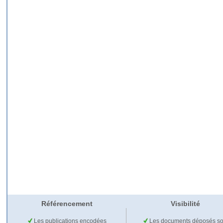
Référencement
Visibilité
Les publications encodées
Les documents déposés so