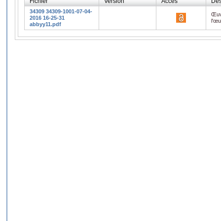
Fichier
Version
Accès
Des
34309 34309-1001-07-04-
Œuv
2016 16-25-31
l'œ
abbyy11.pdf