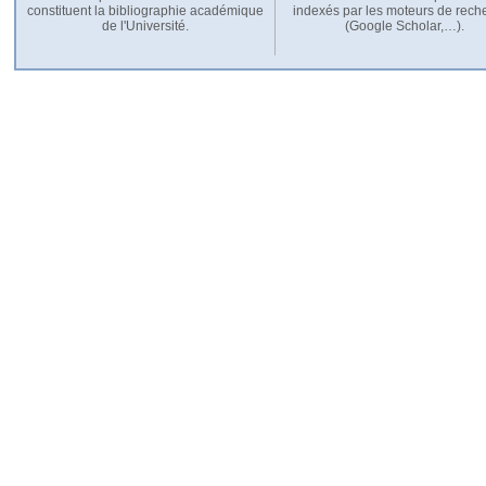
constituent la bibliographie académique
indexés par les moteurs de rech
de l'Université.
(Google Scholar,…).