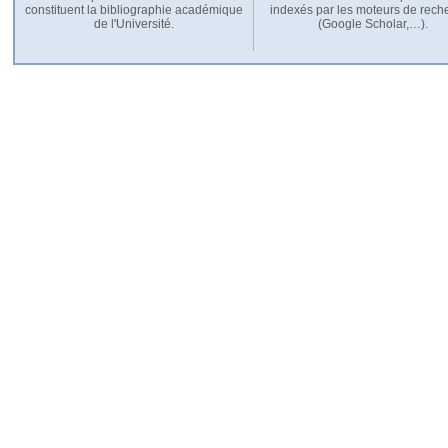
constituent la bibliographie académique
indexés par les moteurs de rech
de l'Université.
(Google Scholar,…).