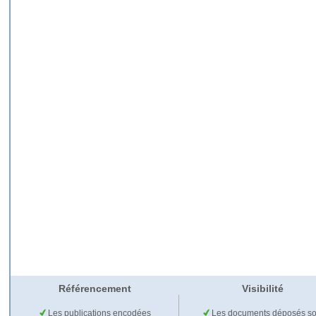
Référencement
Visibilité
Les publications encodées
Les documents déposés so