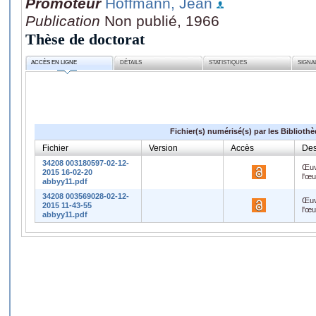
Promoteur
Hoffmann, Jean
Publication
Non publié, 1966
Thèse de doctorat
ACCÈS EN LIGNE
DÉTAILS
STATISTIQUES
SIGNA
Fichier(s) numérisé(s) par les Biblioth
Fichier
Version
Accès
Des
34208 003180597-02-12-
Œuv
2015 16-02-20
l'œ
abbyy11.pdf
34208 003569028-02-12-
Œuv
2015 11-43-55
l'œ
abbyy11.pdf