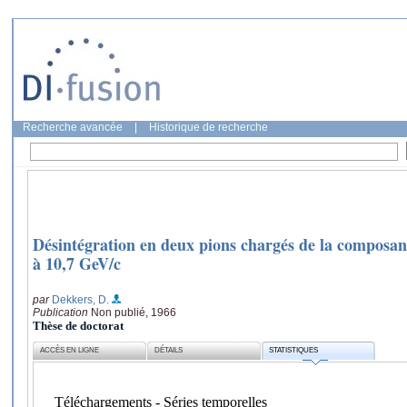
Recherche avancée
|
Historique de recherche
Désintégration en deux pions chargés de la composan
à 10,7 GeV/c
par
Dekkers, D.
Publication
Non publié, 1966
Thèse de doctorat
ACCÈS EN LIGNE
DÉTAILS
STATISTIQUES