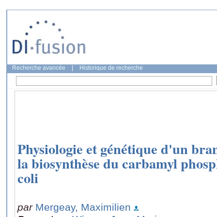
Recherche avancée
|
Historique de recherche
Physiologie et génétique d'un br
la biosynthèse du carbamyl phosp
coli
par
Mergeay, Maximilien