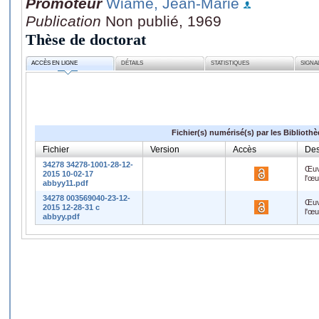
Promoteur
Wiame, Jean-Marie
Publication
Non publié, 1969
Thèse de doctorat
ACCÈS EN LIGNE
DÉTAILS
STATISTIQUES
SIGNA
Fichier(s) numérisé(s) par les Biblioth
Fichier
Version
Accès
Des
34278 34278-1001-28-12-
Œuv
2015 10-02-17
l'œ
abbyy11.pdf
34278 003569040-23-12-
Œuv
2015 12-28-31 c
l'œ
abbyy.pdf