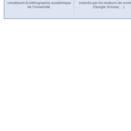
constituent la bibliographie académique
indexés par les moteurs de rech
de l'Université.
(Google Scholar,…).