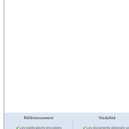
Référencement
Visibilité
Les publications encodées
Les documents déposés so