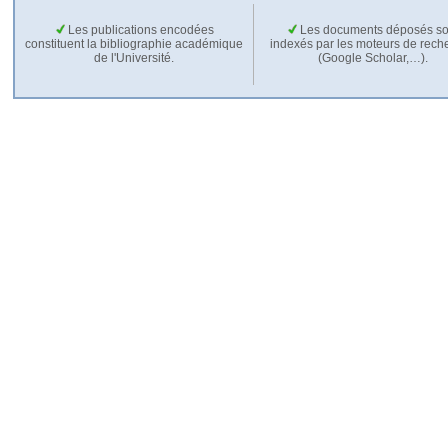
Les publications encodées
Les documents déposés so
constituent la bibliographie académique
indexés par les moteurs de rech
de l'Université.
(Google Scholar,…).