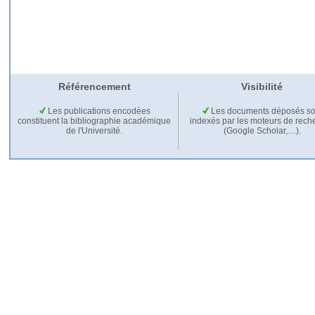
Référencement
Visibilité
Les publications encodées
Les documents déposés so
constituent la bibliographie académique
indexés par les moteurs de rech
de l'Université.
(Google Scholar,…).