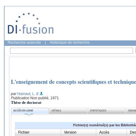
Recherche avancée
|
Historique de recherche
L'enseignement de concepts scientifiques et techniqu
par
Hainaut, L. d'
Publication
Non publié, 1971
Thèse de doctorat
ACCÈS EN LIGNE
DÉTAILS
STATISTIQUES
SIGNA
Fichier(s) numérisé(s) par les Biblioth
Fichier
Version
Accès
Des