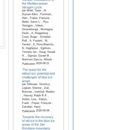
the Mediterranean
nitrogen cycle
par Wald, Tanja , Ai,
Xuyuan Ellen , Foreman,
Alan , Fripiat, François ,
Bieler, Aaron L. , Ryu,
Yeongjun , Udara,
Amarathunga , Montagna,
Paolo , A, Rüggeberg ,
Creel, Roger , Schiebel,
Ralf , A, Foubert , M,
Taviani , E, Pons-Branchu ,
N, Haghipour , Eglinton,
Timothy Ian , Haug, Gerald
H. , Sigman, Daniel M ,
Martínez-García, Alfredo
2026-09-21
Publication
The quest for the
oldest ice: potential and
challenges of blue ice
areas
par Tollenaar, Veronica ,
Legrain, Etienne , Zoé,
Bosman , Izeboud, Maaike
, Harvey, Ralph R.P. ,
Ardoin, Lisa , Pattyn,
Frank , Fripiat, François ,
Zekollari, Harry
2026-08-08
Publication
Towards the recovery
of old ice in the blue ice
areas of the Sør
Rondane mountains