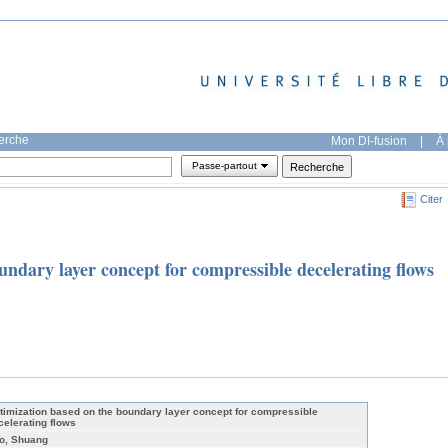
herche
Mon DI-fusion
|
À 
Passe-partout
Citer
ndary layer concept for compressible decelerating flows
timization based on the boundary layer concept for compressible
celerating flows
o, Shuang