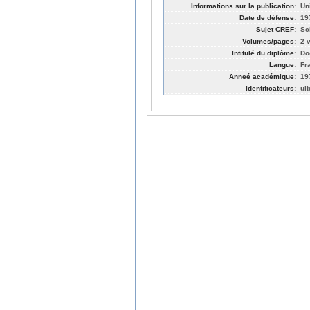
Informations sur la publication:
Un
Date de défense:
19
Sujet CREF:
Sc
Volumes/pages:
2 v
Intitulé du diplôme:
Do
Langue:
Fr
Anneé académique:
19
Identificateurs:
ul