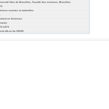
iversité libre de Bruxelles, Faculté des sciences, Bruxelles
73
iences exactes et naturelles
.
ctorat en Sciences
ançais
72-1973
bcat.ulb.ac.be:34028