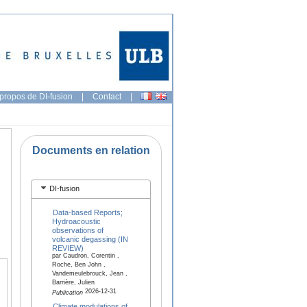
propos de DI-fusion
|
Contact
|
Documents en relation
DI-fusion
Data-based Reports;
Hydroacoustic
observations of
volcanic degassing (IN
REVIEW)
par Caudron, Corentin ,
Roche, Ben John ,
Vandemeulebrouck, Jean ,
Barrière, Julien
2026-12-31
Publication
Climate modulations of