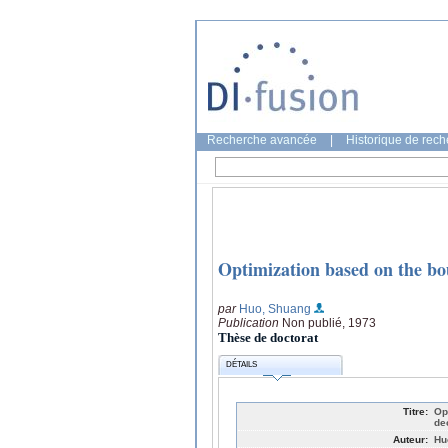
Recherche avancée
|
Historique de rec
Optimization based on the bou
par
Huo, Shuang
Publication
Non publié, 1973
Thèse de doctorat
DÉTAILS
Titre:
Op
de
Auteur:
Hu