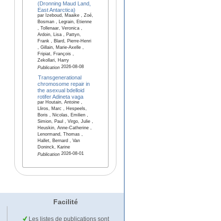
(Dronning Maud Land,
East Antarctica)
par Izeboud, Maaike , Zoé,
Bosman , Legrain, Etienne
, Tollenaar, Veronica ,
Ardoin, Lisa , Pattyn,
Frank , Blard, Pierre-Henri
, Gillain, Marie-Axelle ,
Fripiat, François ,
Zekollari, Harry
2026-08-08
Publication
Transgenerational
chromosome repair in
the asexual bdelloid
rotifer Adineta vaga
par Houtain, Antoine ,
Lliros, Marc , Hespeels,
Boris , Nicolas, Emilien ,
Simion, Paul , Virgo, Julie ,
Heuskin, Anne-Catherine ,
Lenormand, Thomas ,
Hallet, Bernard , Van
Doninck, Karine
2026-08-01
Publication
Facilité
Les listes de publications sont