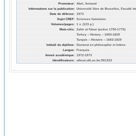
Promoteur:
Abel, Armand
Informations sur la publication:
Université libre de Bruxelles, Faculté d
Date de défense:
1973
Sujet CREF:
Sciences humaines
Volumes/pages:
1 v. (123 p.)
Mots-clés:
Zahir al-'Umar (active 1750-1775)
Turkey -- History -- 1683-1829
Turquie -- Histoire -- 1683-1829
Intitulé du diplôme:
Doctorat en philosophie et lettres
Langue:
Français
Anneé académique:
1972-1973
Identificateurs:
ulbcat.ulb.ac.be:991323