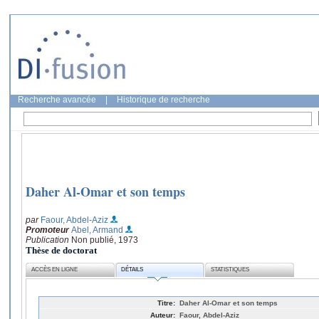
Recherche avancée
|
Historique de recherche
Daher Al-Omar et son temps
par
Faour, Abdel-Aziz
Promoteur
Abel, Armand
Publication
Non publié, 1973
Thèse de doctorat
ACCÈS EN LIGNE
DÉTAILS
STATISTIQUES
Titre:
Daher Al-Omar et son temps
Auteur:
Faour, Abdel-Aziz