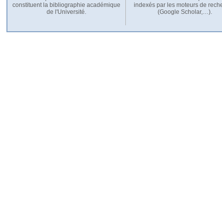
constituent la bibliographie académique
indexés par les moteurs de rech
de l'Université.
(Google Scholar,…).