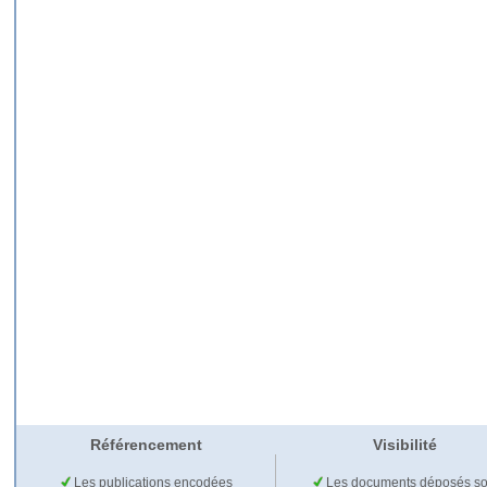
Référencement
Visibilité
Les publications encodées
Les documents déposés so