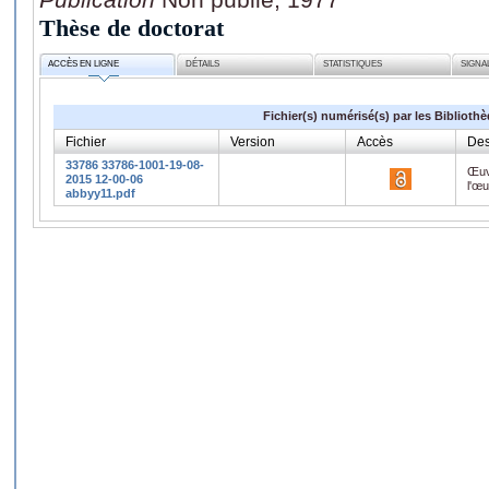
Thèse de doctorat
ACCÈS EN LIGNE
DÉTAILS
STATISTIQUES
SIGNA
Fichier(s) numérisé(s) par les Biblioth
Fichier
Version
Accès
Des
33786 33786-1001-19-08-
Œuv
2015 12-00-06
l'œ
abbyy11.pdf