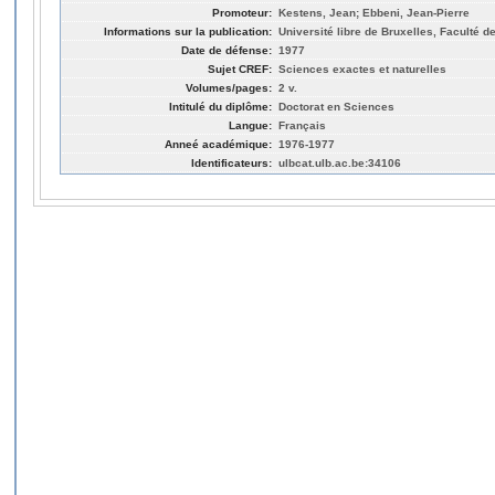
Promoteur:
Kestens, Jean; Ebbeni, Jean-Pierre
Informations sur la publication:
Université libre de Bruxelles, Faculté 
Date de défense:
1977
Sujet CREF:
Sciences exactes et naturelles
Volumes/pages:
2 v.
Intitulé du diplôme:
Doctorat en Sciences
Langue:
Français
Anneé académique:
1976-1977
Identificateurs:
ulbcat.ulb.ac.be:34106