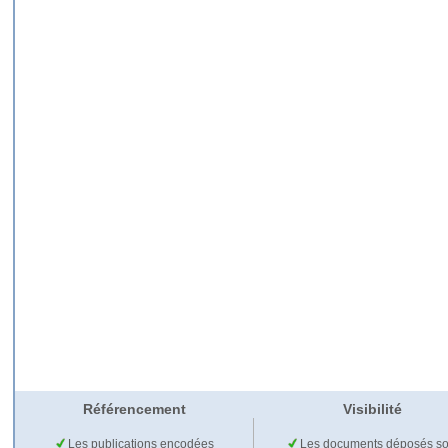
Référencement
Visibilité
Les publications encodées
Les documents déposés so