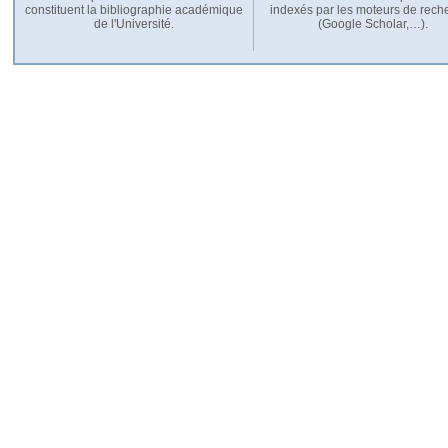
constituent la bibliographie académique
indexés par les moteurs de rech
de l'Université.
(Google Scholar,…).