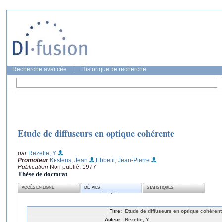
Recherche avancée
|
Historique de recherche
Etude de diffuseurs en optique cohérente
par
Rezette, Y.
Promoteur
Kestens, Jean
;Ebbeni, Jean-Pierre
Publication
Non publié, 1977
Thèse de doctorat
ACCÈS EN LIGNE
DÉTAILS
STATISTIQUES
Titre:
Etude de diffuseurs en optique cohérent
Auteur:
Rezette, Y.