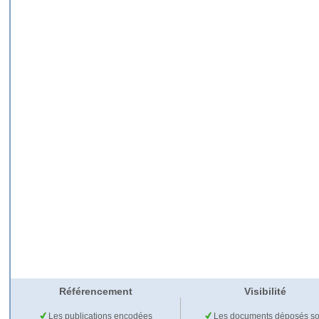
Référencement
Visibilité
Les publications encodées
Les documents déposés so