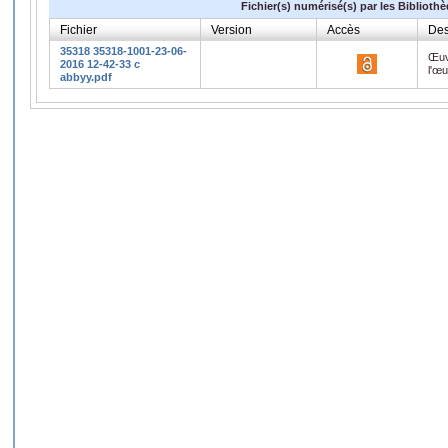
Fichier(s) numérisé(s) par les Biblioth
Fichier
Version
Accès
Des
35318 35318-1001-23-06-
Œuv
2016 12-42-33 c
l'œ
abbyy.pdf