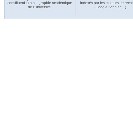
constituent la bibliographie académique
indexés par les moteurs de rech
de l'Université.
(Google Scholar,…).