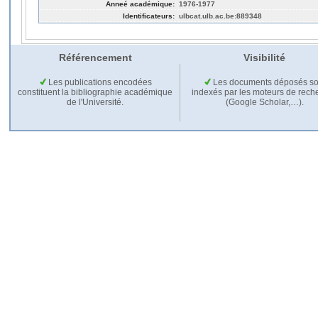
Anneé académique:
1976-1977
Identificateurs:
ulbcat.ulb.ac.be:889348
Référencement
Visibilité
Les publications encodées
Les documents déposés so
constituent la bibliographie académique
indexés par les moteurs de rech
de l'Université.
(Google Scholar,…).