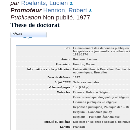
par
Roelants, Lucien
Promoteur
Henrion, Robert
Publication
Non publié, 1977
Thèse de doctorat
DÉTAILS
Titre:
Le maniement des dépenses publiques 
budgétaire conjoncturelle: contribution 
1961-1974
Auteur:
Roelants, Lucien
Promoteur:
Henrion, Robert
Informations sur la publication:
Université libre de Bruxelles, Faculté d
économiques, Bruxelles
Date de défense:
1977
Sujet CREF:
Sciences sociales
Volumes/pages:
1 v. (224 p.)
Mots-clés:
Finance, Public -- Belgium
Government spending policy -- Belgium
Finances publiques -- Belgique
Dépenses publiques, Politique des -- Be
Belgium -- Economic policy
Belgique -- Politique économique
Intitulé du diplôme:
Doctorat en sciences sociales, politiq
Langue:
Français