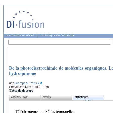
Recherche avancée
|
Historique de recherche
De la photoélectrochimie de molécules organiques. 
hydroquinone
par
Leempoel, Patrick
Publication
Non publié, 1978
Thèse de doctorat
ACCÈS EN LIGNE
DÉTAILS
STATISTIQUES