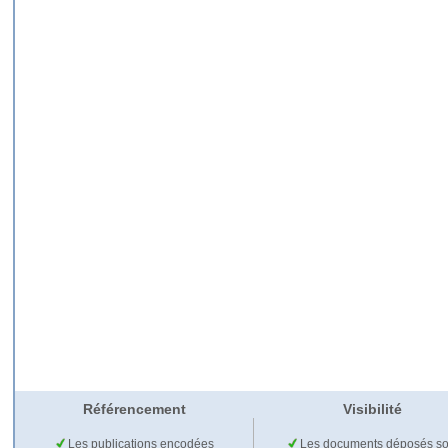
Référencement
Visibilité
Les publications encodées
Les documents déposés so