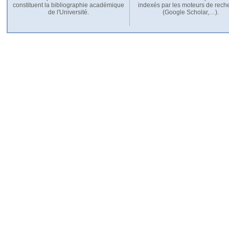
constituent la bibliographie académique
indexés par les moteurs de rech
de l'Université.
(Google Scholar,…).