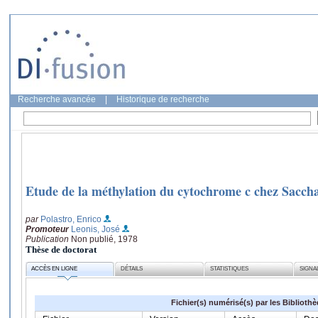
Recherche avancée
|
Historique de recherche
Etude de la méthylation du cytochrome c chez Saccha
par
Polastro, Enrico
Promoteur
Leonis, José
Publication
Non publié, 1978
Thèse de doctorat
ACCÈS EN LIGNE
DÉTAILS
STATISTIQUES
SIGNA
Fichier(s) numérisé(s) par les Biblioth