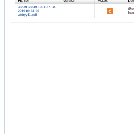
Fichier
Version
Accès
Des
33839 33839-1001-27-10-
Œuv
2016 09-31-29
l'œ
abbyy11.pdf