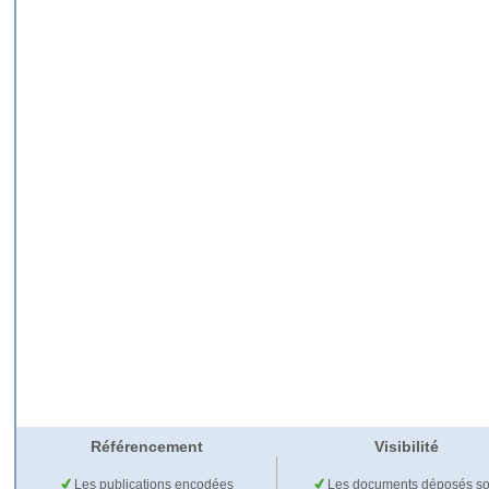
Référencement
Visibilité
Les publications encodées
Les documents déposés so