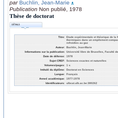
par
Buchlin, Jean-Marie
Publication
Non publié, 1978
Thèse de doctorat
DÉTAILS
Titre:
Etude expérimentale et théorique de la 
thermiques dans un empilement compact
refroidies au gaz
Auteur:
Buchlin, Jean-Marie
Informations sur la publication:
Université libre de Bruxelles, Faculté 
Date de défense:
1978
Sujet CREF:
Sciences exactes et naturelles
Volumes/pages:
1 v.
Intitulé du diplôme:
Doctorat en Sciences
Langue:
Français
Anneé académique:
1977-1978
Identificateurs:
ulbcat.ulb.ac.be:380262