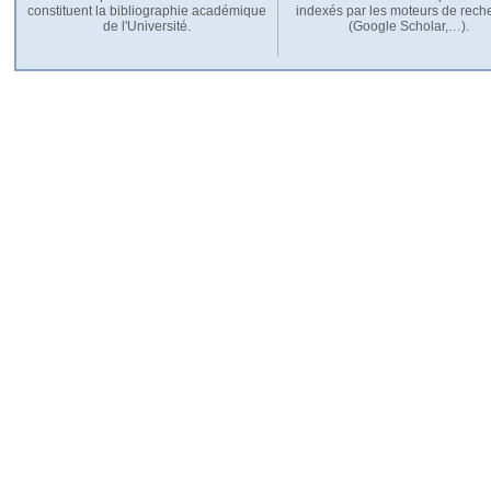
constituent la bibliographie académique
indexés par les moteurs de rech
de l'Université.
(Google Scholar,…).