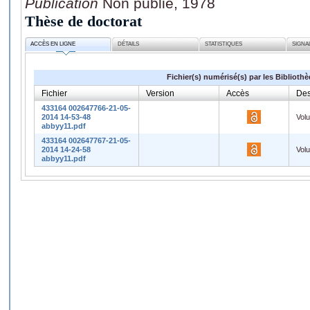
Publication
Non publié, 1978
Thèse de doctorat
ACCÈS EN LIGNE
DÉTAILS
STATISTIQUES
SIGNA
Fichier(s) numérisé(s) par les Biblioth
Fichier
Version
Accès
Des
433164 002647766-21-05-
2014 14-53-48
Vol
abbyy11.pdf
433164 002647767-21-05-
2014 14-24-58
Vol
abbyy11.pdf