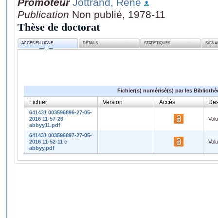
Promoteur
Jottrand, René
Publication
Non publié, 1978-11
Thèse de doctorat
ACCÈS EN LIGNE
DÉTAILS
STATISTIQUES
SIGNA
Fichier(s) numérisé(s) par les Biblioth
Fichier
Version
Accès
Des
641431 003596896-27-05-
2016 11-57-26
Vol
abbyy11.pdf
641431 003596897-27-05-
2016 11-52-11 c
Vol
abbyy.pdf