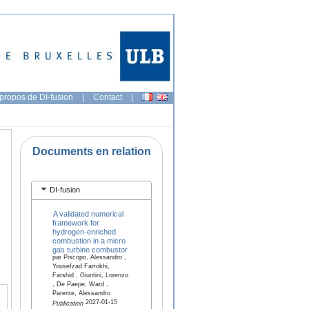
propos de DI-fusion
|
Contact
|
Documents en relation
DI-fusion
A validated numerical
framework for
hydrogen-enriched
combustion in a micro
gas turbine combustor
par Piscopo, Alessandro ,
Yousefzad Farrokhi,
Farshid , Giuntini, Lorenzo
, De Paepe, Ward ,
Parente, Alessandro
2027-01-15
Publication