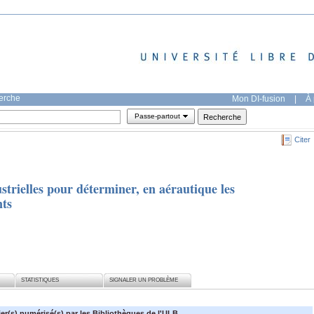
herche
Mon DI-fusion
|
À 
Passe-partout
Citer
trielles pour déterminer, en aérautique les
nts
STATISTIQUES
SIGNALER UN PROBLÈME
ier(s) numérisé(s) par les Bibliothèques de l'ULB