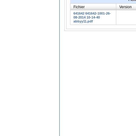
Fichier
Version
641642 641642-1001-26-
08-2014 10-14-40
abbyy11.pdf