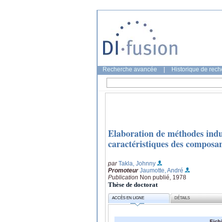
Recherche avancée
|
Historique de rec
Elaboration de méthodes indus
caractéristiques des composa
par
Takla, Johnny
Promoteur
Jaumotte, André
Publication
Non publié, 1978
Thèse de doctorat
ACCÈS EN LIGNE
DÉTAILS
Fich