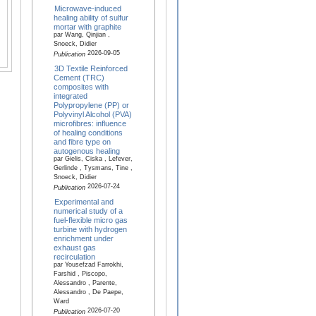
Microwave-induced
healing ability of sulfur
mortar with graphite
par Wang, Qinjian ,
Snoeck, Didier
2026-09-05
Publication
3D Textile Reinforced
Cement (TRC)
composites with
integrated
Polypropylene (PP) or
Polyvinyl Alcohol (PVA)
microfibres: influence
of healing conditions
and fibre type on
autogenous healing
par Gielis, Ciska , Lefever,
Gerlinde , Tysmans, Tine ,
Snoeck, Didier
2026-07-24
Publication
Experimental and
numerical study of a
fuel-flexible micro gas
turbine with hydrogen
enrichment under
exhaust gas
recirculation
par Yousefzad Farrokhi,
Farshid , Piscopo,
Alessandro , Parente,
Alessandro , De Paepe,
Ward
2026-07-20
Publication