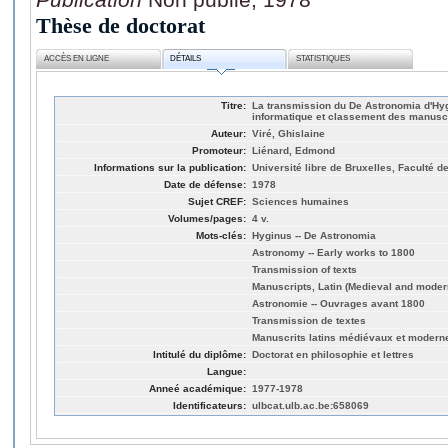
Thèse de doctorat
ACCÈS EN LIGNE
DÉTAILS
STATISTIQUES
Titre:
La transmission du De Astronomia d'Hyg
informatique et classement des manusc
Auteur:
Viré, Ghislaine
Promoteur:
Liénard, Edmond
Informations sur la publication:
Université libre de Bruxelles, Faculté d
Date de défense:
1978
Sujet CREF:
Sciences humaines
Volumes/pages:
4 v.
Mots-clés:
Hyginus -- De Astronomia
Astronomy -- Early works to 1800
Transmission of texts
Manuscripts, Latin (Medieval and moder
Astronomie -- Ouvrages avant 1800
Transmission de textes
Manuscrits latins médiévaux et modern
Intitulé du diplôme:
Doctorat en philosophie et lettres
Langue:
Anneé académique:
1977-1978
Identificateurs:
ulbcat.ulb.ac.be:658069