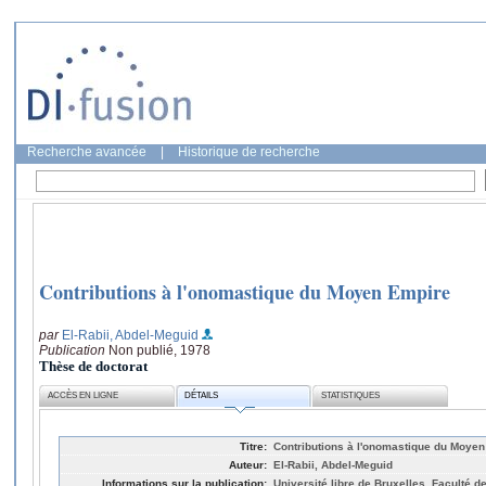
Recherche avancée
|
Historique de recherche
Contributions à l'onomastique du Moyen Empire
par
El-Rabii, Abdel-Meguid
Publication
Non publié, 1978
Thèse de doctorat
ACCÈS EN LIGNE
DÉTAILS
STATISTIQUES
Titre:
Contributions à l'onomastique du Moye
Auteur:
El-Rabii, Abdel-Meguid
Informations sur la publication:
Université libre de Bruxelles, Faculté d