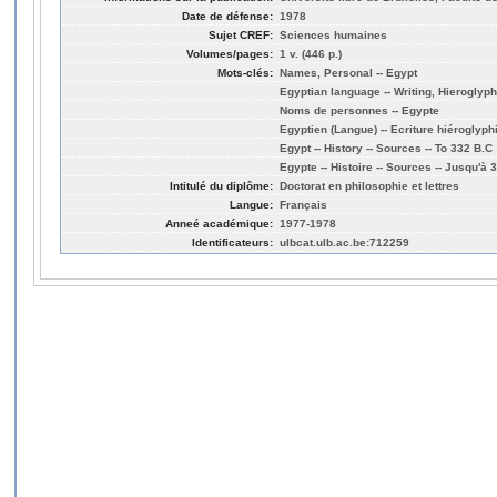
Date de défense:
1978
Sujet CREF:
Sciences humaines
Volumes/pages:
1 v. (446 p.)
Mots-clés:
Names, Personal -- Egypt
Egyptian language -- Writing, Hieroglyph
Noms de personnes -- Egypte
Egyptien (Langue) -- Ecriture hiéroglyph
Egypt -- History -- Sources -- To 332 B.C
Egypte -- Histoire -- Sources -- Jusqu'à 3
Intitulé du diplôme:
Doctorat en philosophie et lettres
Langue:
Français
Anneé académique:
1977-1978
Identificateurs:
ulbcat.ulb.ac.be:712259