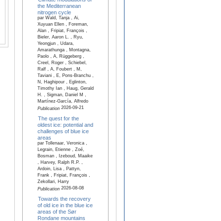
the Mediterranean
nitrogen cycle
par Wald, Tanja , Ai,
Xuyuan Ellen , Foreman,
Alan , Fripiat, François ,
Bieler, Aaron L. , Ryu,
Yeongjun , Udara,
Amarathunga , Montagna,
Paolo , A, Rüggeberg ,
Creel, Roger , Schiebel,
Ralf , A, Foubert , M,
Taviani , E, Pons-Branchu ,
N, Haghipour , Eglinton,
Timothy Ian , Haug, Gerald
H. , Sigman, Daniel M ,
Martínez-García, Alfredo
2026-09-21
Publication
The quest for the
oldest ice: potential and
challenges of blue ice
areas
par Tollenaar, Veronica ,
Legrain, Etienne , Zoé,
Bosman , Izeboud, Maaike
, Harvey, Ralph R.P. ,
Ardoin, Lisa , Pattyn,
Frank , Fripiat, François ,
Zekollari, Harry
2026-08-08
Publication
Towards the recovery
of old ice in the blue ice
areas of the Sør
Rondane mountains