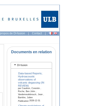
propos de DI-fusion
|
Contact
|
Documents en relation
DI-fusion
Data-based Reports;
Hydroacoustic
observations of
volcanic degassing (IN
REVIEW)
par Caudron, Corentin ,
Roche, Ben John ,
Vandemeulebrouck, Jean ,
Barrière, Julien
2026-12-31
Publication
Climate modulations of