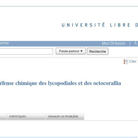
herche
Mon DI-fusion
|
À 
Passe-partout
Citer
éfense chimique des lycopodiales et des octocorallia
STATISTIQUES
SIGNALER UN PROBLÈME