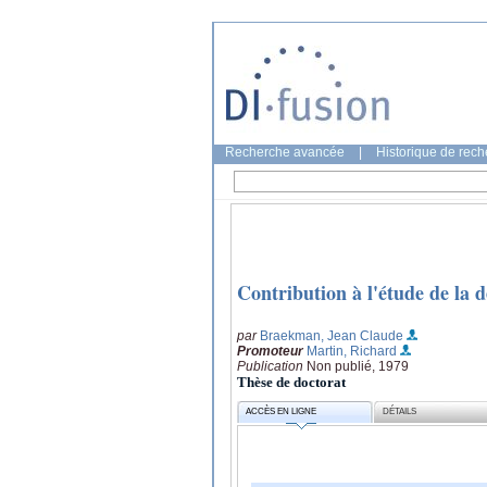
Recherche avancée
|
Historique de rec
Contribution à l'étude de la d
par
Braekman, Jean Claude
Promoteur
Martin, Richard
Publication
Non publié, 1979
Thèse de doctorat
ACCÈS EN LIGNE
DÉTAILS