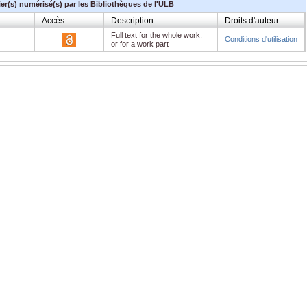
ier(s) numérisé(s) par les Bibliothèques de l'ULB
Accès
Description
Droits d'auteur
Full text for the whole work,
Conditions d'utilisation
or for a work part