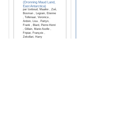
(Dronning Maud Land,
East Antarctica)
par Izeboud, Maaike , Zoé,
Bosman , Legrain, Etienne
, Tollenaar, Veronica ,
Ardoin, Lisa , Pattyn,
Frank , Blard, Pierre-Henri
, Gillain, Marie-Axelle ,
Fripiat, François ,
Zekollari, Harry
2026-08-08
Publication
Transgenerational
chromosome repair in
the asexual bdelloid
rotifer Adineta vaga
par Houtain, Antoine ,
Lliros, Marc , Hespeels,
Boris , Nicolas, Emilien ,
Simion, Paul , Virgo, Julie ,
Heuskin, Anne-Catherine ,
Lenormand, Thomas ,
Hallet, Bernard , Van
Doninck, Karine
2026-08-01
Publication
Facilité
Les listes de publications sont