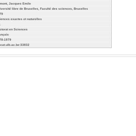
mont, Jacques Emile
iversité libre de Bruxelles, Faculté des sciences, Bruxelles
79
iences exactes et naturelles
.
ctorat en Sciences
ançais
78-1979
bcat.ulb.ac.be:33832