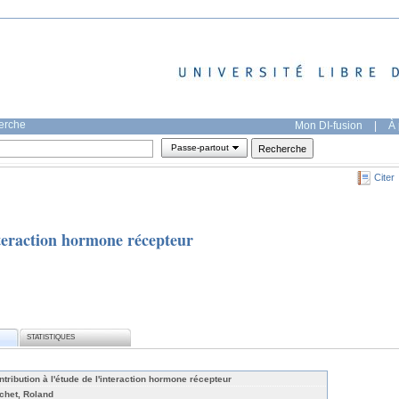
herche
Mon DI-fusion
|
À 
Passe-partout
Citer
nteraction hormone récepteur
STATISTIQUES
ntribution à l'étude de l'interaction hormone récepteur
chet, Roland