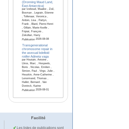
(Dronning Maud Land,
East Antarctica)
par Izeboud, Maaike , Zoé,
Bosman , Legrain, Etienne
, Tollenaar, Veronica ,
Ardoin, Lisa , Pattyn,
Frank , Blard, Pierre-Henri
, Gillain, Marie-Axelle ,
Fripiat, François ,
Zekollari, Harry
2026-08-08
Publication
Transgenerational
chromosome repair in
the asexual bdelloid
rotifer Adineta vaga
par Houtain, Antoine ,
Lliros, Marc , Hespeels,
Boris , Nicolas, Emilien ,
Simion, Paul , Virgo, Julie ,
Heuskin, Anne-Catherine ,
Lenormand, Thomas ,
Hallet, Bernard , Van
Doninck, Karine
2026-08-01
Publication
Facilité
Les listes de publications sont