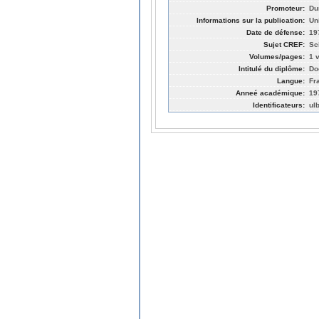
Promoteur:
Du
Informations sur la publication:
Un
Date de défense:
19
Sujet CREF:
Sc
Volumes/pages:
1 v
Intitulé du diplôme:
Do
Langue:
Fr
Anneé académique:
19
Identificateurs:
ul