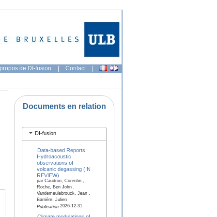
propos de DI-fusion
|
Contact
|
Documents en relation
DI-fusion
Data-based Reports;
Hydroacoustic
observations of
volcanic degassing (IN
REVIEW)
par Caudron, Corentin ,
Roche, Ben John ,
Vandemeulebrouck, Jean ,
Barrière, Julien
2026-12-31
Publication
Climate modulations of