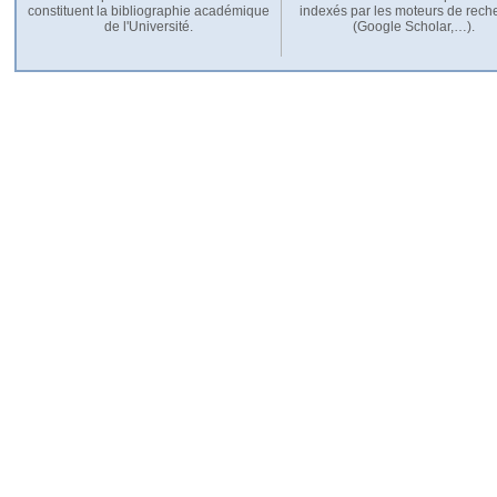
constituent la bibliographie académique
indexés par les moteurs de rech
de l'Université.
(Google Scholar,…).