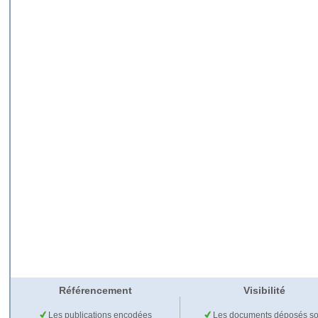
Référencement
Visibilité
Les publications encodées
Les documents déposés so