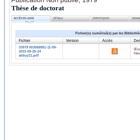
Thèse de doctorat
ACCÈS EN LIGNE
DÉTAILS
STATISTIQUES
SIGNA
Fichier(s) numérisé(s) par les Biblioth
Fichier
Version
Accès
Des
33979 003568991-11-09-
Œuv
2015 09-26-24
l'œ
abbyy11.pdf