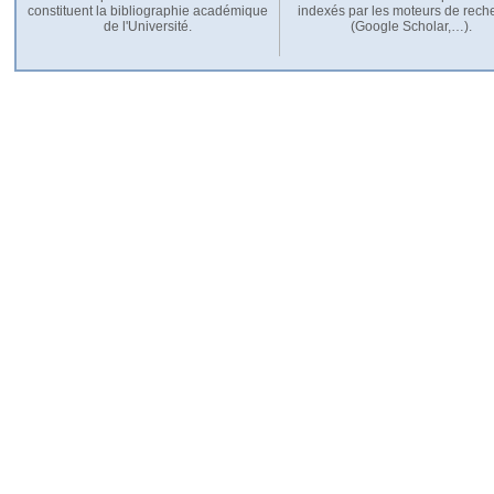
constituent la bibliographie académique
indexés par les moteurs de rech
de l'Université.
(Google Scholar,…).