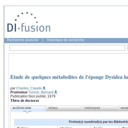
Recherche avancée
|
Historique de recherche
Etude de quelques métabolites de l'éponge Dysidea h
par
Charles, Claude
Promoteur
Tursch, Bernard
Publication
Non publié, 1979
Thèse de doctorat
ACCÈS EN LIGNE
DÉTAILS
STATISTIQUES
SIGNA
Fichier(s) numérisé(s) par les Biblioth