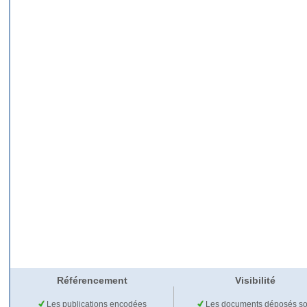
Référencement
Visibilité
Les publications encodées
Les documents déposés so