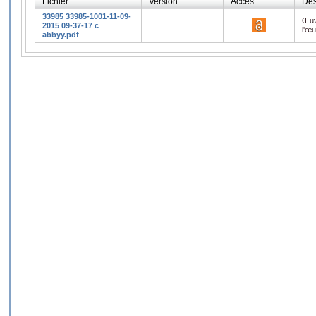
Fichier
Version
Accès
Des
33985 33985-1001-11-09-
Œuv
2015 09-37-17 c
l'œ
abbyy.pdf