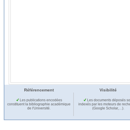
Référencement
Visibilité
Les publications encodées
Les documents déposés so
constituent la bibliographie académique
indexés par les moteurs de rech
de l'Université.
(Google Scholar,…).