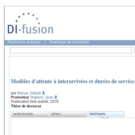
Recherche avancée
|
Historique de recherche
Modèles d'attente à interarrivées et durées de servic
par
Manya, Ndjadi
Promoteur
Teghem, Jean
Publication
Non publié, 1979
Thèse de doctorat
ACCÈS EN LIGNE
DÉTAILS
STATISTIQUES