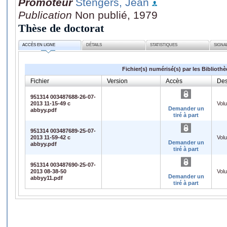
Promoteur
Stengers, Jean
Publication
Non publié, 1979
Thèse de doctorat
ACCÈS EN LIGNE
DÉTAILS
STATISTIQUES
SIGNA
Fichier(s) numérisé(s) par les Biblioth
Fichier
Version
Accès
Des
951314 003487688-26-07-
2013 11-15-49 c
Vol
Demander un
abbyy.pdf
tiré à part
951314 003487689-25-07-
2013 11-59-42 c
Vol
Demander un
abbyy.pdf
tiré à part
951314 003487690-25-07-
2013 08-38-50
Vol
Demander un
abbyy11.pdf
tiré à part