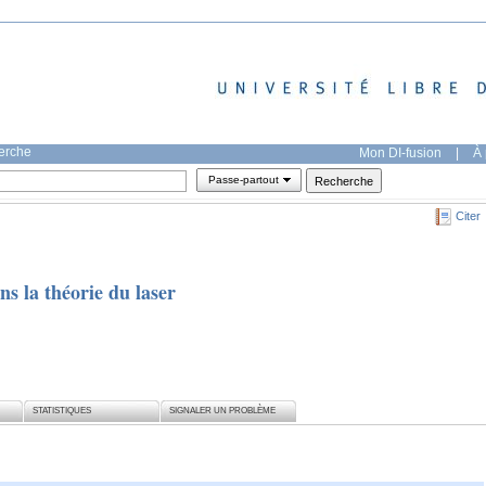
herche
Mon DI-fusion
|
À 
Passe-partout
Citer
ns la théorie du laser
STATISTIQUES
SIGNALER UN PROBLÈME