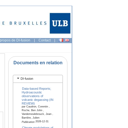
propos de DI-fusion
|
Contact
|
Documents en relation
DI-fusion
Data-based Reports;
Hydroacoustic
observations of
volcanic degassing (IN
REVIEW)
par Caudron, Corentin ,
Roche, Ben John ,
Vandemeulebrouck, Jean ,
Barrière, Julien
2026-12-31
Publication
Climate modulations of