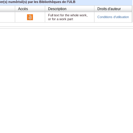
ier(s) numérisé(s) par les Bibliothèques de l'ULB
Accès
Description
Droits d'auteur
Full text for the whole work,
Conditions d'utilisation
or for a work part