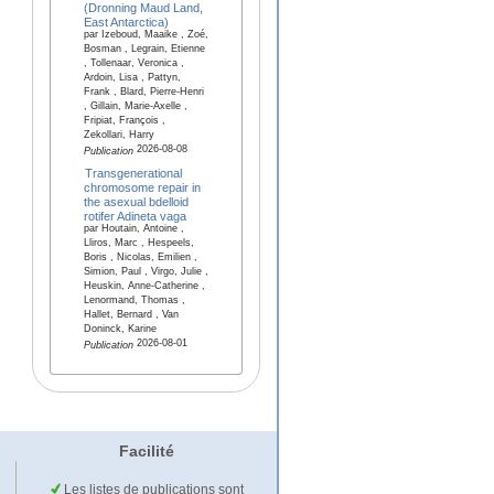
(Dronning Maud Land,
East Antarctica)
par Izeboud, Maaike , Zoé,
Bosman , Legrain, Etienne
, Tollenaar, Veronica ,
Ardoin, Lisa , Pattyn,
Frank , Blard, Pierre-Henri
, Gillain, Marie-Axelle ,
Fripiat, François ,
Zekollari, Harry
2026-08-08
Publication
Transgenerational
chromosome repair in
the asexual bdelloid
rotifer Adineta vaga
par Houtain, Antoine ,
Lliros, Marc , Hespeels,
Boris , Nicolas, Emilien ,
Simion, Paul , Virgo, Julie ,
Heuskin, Anne-Catherine ,
Lenormand, Thomas ,
Hallet, Bernard , Van
Doninck, Karine
2026-08-01
Publication
Facilité
Les listes de publications sont