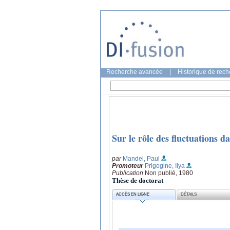
Recherche avancée
|
Historique de rec
Sur le rôle des fluctuations da
par
Mandel, Paul
Promoteur
Prigogine, Ilya
Publication
Non publié, 1980
Thèse de doctorat
ACCÈS EN LIGNE
DÉTAILS