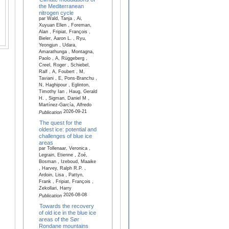
the Mediterranean
nitrogen cycle
par Wald, Tanja , Ai,
Xuyuan Ellen , Foreman,
Alan , Fripiat, François ,
Bieler, Aaron L. , Ryu,
Yeongjun , Udara,
Amarathunga , Montagna,
Paolo , A, Rüggeberg ,
Creel, Roger , Schiebel,
Ralf , A, Foubert , M,
Taviani , E, Pons-Branchu ,
N, Haghipour , Eglinton,
Timothy Ian , Haug, Gerald
H. , Sigman, Daniel M ,
Martínez-García, Alfredo
2026-09-21
Publication
The quest for the
oldest ice: potential and
challenges of blue ice
areas
par Tollenaar, Veronica ,
Legrain, Etienne , Zoé,
Bosman , Izeboud, Maaike
, Harvey, Ralph R.P. ,
Ardoin, Lisa , Pattyn,
Frank , Fripiat, François ,
Zekollari, Harry
2026-08-08
Publication
Towards the recovery
of old ice in the blue ice
areas of the Sør
Rondane mountains