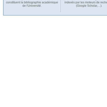
constituent la bibliographie académique
indexés par les moteurs de rech
de l'Université.
(Google Scholar,…).