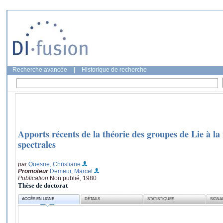
Recherche avancée
|
Historique de recherche
Apports récents de la théorie des groupes de Lie à la
spectrales
par
Quesne, Christiane
Promoteur
Demeur, Marcel
Publication
Non publié, 1980
Thèse de doctorat
ACCÈS EN LIGNE
DÉTAILS
STATISTIQUES
SIGNA