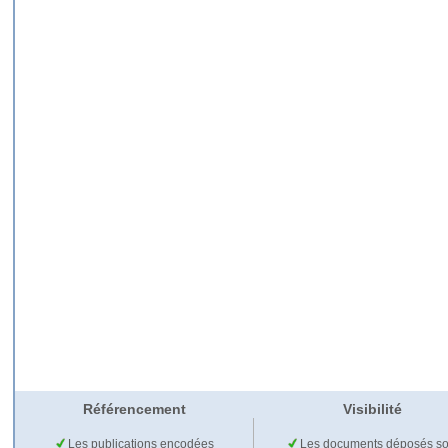
Référencement
Visibilité
Les publications encodées
Les documents déposés so