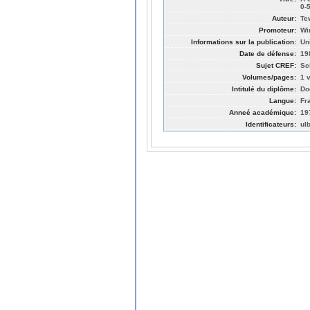
0-
Auteur:
Tew
Promoteur:
Wi
Informations sur la publication:
Un
Date de défense:
19
Sujet CREF:
Sc
Volumes/pages:
1 v
Intitulé du diplôme:
Do
Langue:
Fr
Anneé académique:
19
Identificateurs:
ul