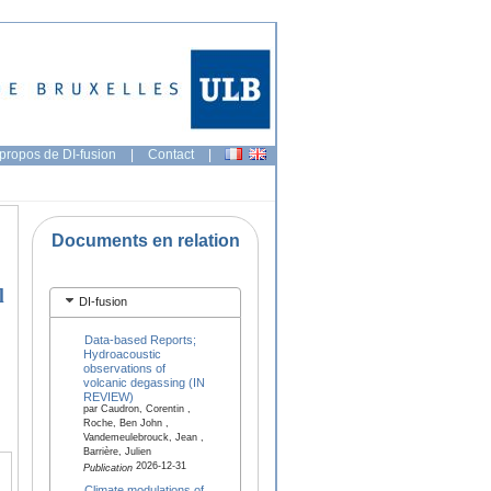
propos de DI-fusion
|
Contact
|
Documents en relation
l
DI-fusion
Data-based Reports;
Hydroacoustic
observations of
volcanic degassing (IN
REVIEW)
par Caudron, Corentin ,
Roche, Ben John ,
Vandemeulebrouck, Jean ,
Barrière, Julien
2026-12-31
Publication
Climate modulations of