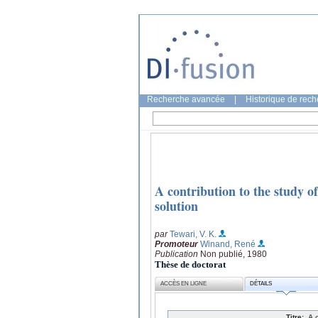
Recherche avancée
|
Historique de rec
A contribution to the study of
solution
par
Tewari, V. K.
Promoteur
Winand, René
Publication
Non publié, 1980
Thèse de doctorat
ACCÈS EN LIGNE
DÉTAILS
Titre:
A 