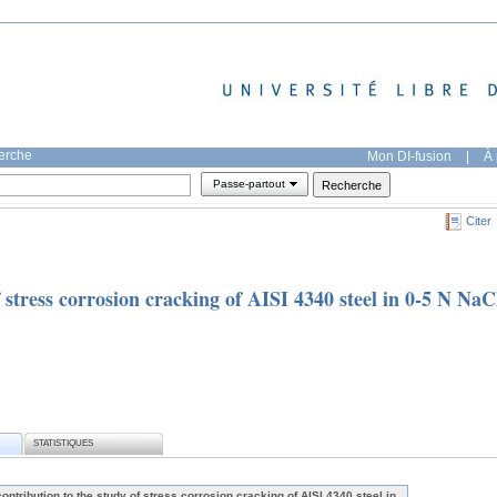
herche
Mon DI-fusion
|
À 
Passe-partout
Citer
 stress corrosion cracking of AISI 4340 steel in 0-5 N NaC
STATISTIQUES
contribution to the study of stress corrosion cracking of AISI 4340 steel in