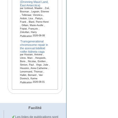
(Dronning Maud Land,
East Antarctica)
par Izeboud, Maaike , Zoé,
Bosman , Legrain, Etienne
, Tollenaar, Veronica ,
Ardoin, Lisa , Pattyn,
Frank , Blard, Pierre-Henri
, Gillain, Marie-Axelle ,
Fripiat, François ,
Zekollari, Harry
2026-08-08
Publication
Transgenerational
chromosome repair in
the asexual bdelloid
rotifer Adineta vaga
par Houtain, Antoine ,
Lliros, Marc , Hespeels,
Boris , Nicolas, Emilien ,
Simion, Paul , Virgo, Julie ,
Heuskin, Anne-Catherine ,
Lenormand, Thomas ,
Hallet, Bernard , Van
Doninck, Karine
2026-08-01
Publication
Facilité
Les listes de publications sont