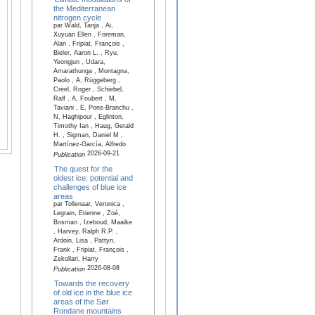
the Mediterranean
nitrogen cycle
par Wald, Tanja , Ai,
Xuyuan Ellen , Foreman,
Alan , Fripiat, François ,
Bieler, Aaron L. , Ryu,
Yeongjun , Udara,
Amarathunga , Montagna,
Paolo , A, Rüggeberg ,
Creel, Roger , Schiebel,
Ralf , A, Foubert , M,
Taviani , E, Pons-Branchu ,
N, Haghipour , Eglinton,
Timothy Ian , Haug, Gerald
H. , Sigman, Daniel M ,
Martínez-García, Alfredo
2026-09-21
Publication
The quest for the
oldest ice: potential and
challenges of blue ice
areas
par Tollenaar, Veronica ,
Legrain, Etienne , Zoé,
Bosman , Izeboud, Maaike
, Harvey, Ralph R.P. ,
Ardoin, Lisa , Pattyn,
Frank , Fripiat, François ,
Zekollari, Harry
2026-08-08
Publication
Towards the recovery
of old ice in the blue ice
areas of the Sør
Rondane mountains