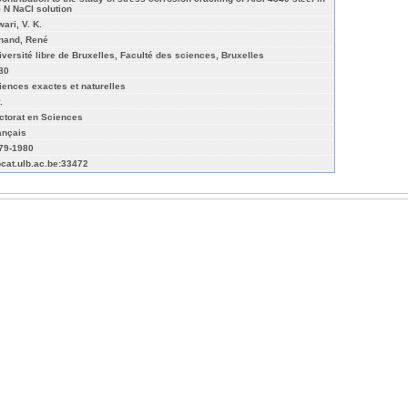
5 N NaCl solution
ari, V. K.
nand, René
iversité libre de Bruxelles, Faculté des sciences, Bruxelles
80
iences exactes et naturelles
.
ctorat en Sciences
ançais
79-1980
bcat.ulb.ac.be:33472