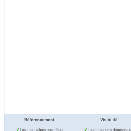
Référencement
Visibilité
Les publications encodées
Les documents déposés so