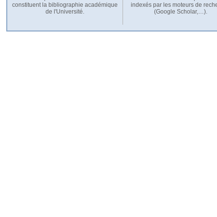
constituent la bibliographie académique
indexés par les moteurs de rech
de l'Université.
(Google Scholar,…).