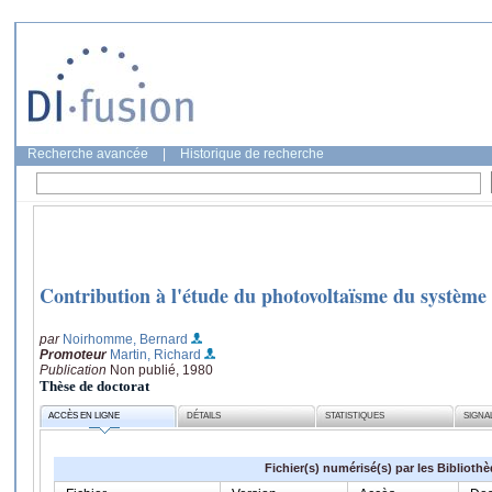
Recherche avancée
|
Historique de recherche
Contribution à l'étude du photovoltaïsme du système
par
Noirhomme, Bernard
Promoteur
Martin, Richard
Publication
Non publié, 1980
Thèse de doctorat
ACCÈS EN LIGNE
DÉTAILS
STATISTIQUES
SIGNA
Fichier(s) numérisé(s) par les Biblioth