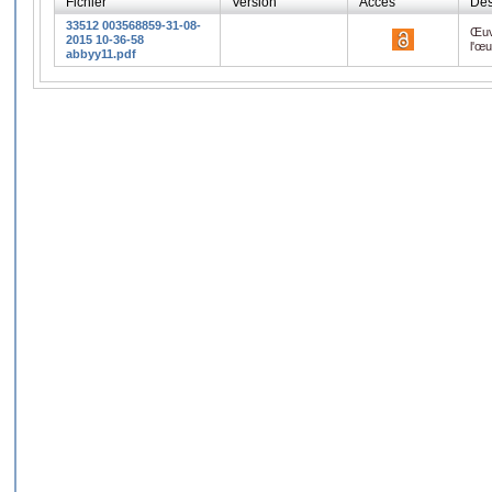
Fichier
Version
Accès
Des
33512 003568859-31-08-
Œuv
2015 10-36-58
l'œ
abbyy11.pdf