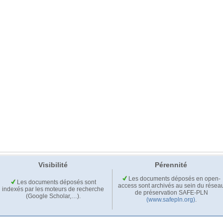
Visibilité
Pérennité
Les documents déposés en open-
Les documents déposés sont
access sont archivés au sein du résea
indexés par les moteurs de recherche
de préservation SAFE-PLN
(Google Scholar,…).
(www.safepln.org)
.