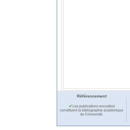
Référencement
Les publications encodées
constituent la bibliographie académique
de l'Université.