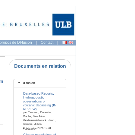
propos de DI-fusion
|
Contact
|
Documents en relation
in
DI-fusion
Data-based Reports;
Hydroacoustic
observations of
volcanic degassing (IN
REVIEW)
par Caudron, Corentin ,
Roche, Ben John ,
Vandemeulebrouck, Jean ,
Barrière, Julien
2026-12-31
Publication
Climate modulations of