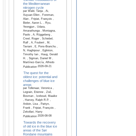
the Mediterranean
nitrogen cycle
par Wald, Tanja , Ai,
Xuyuan Ellen , Foreman,
Alan , Fripiat, François ,
Bieler, Aaron L. , Ryu,
Yeongjun , Udara,
Amarathunga , Montagna,
Paolo , A, Rüggeberg ,
Creel, Roger , Schiebel,
Ralf , A, Foubert , M,
Taviani , E, Pons-Branchu ,
N, Haghipour , Eglinton,
Timothy Ian , Haug, Gerald
H. , Sigman, Daniel M ,
Martínez-García, Alfredo
2026-09-21
Publication
The quest for the
oldest ice: potential and
challenges of blue ice
areas
par Tollenaar, Veronica ,
Legrain, Etienne , Zoé,
Bosman , Izeboud, Maaike
, Harvey, Ralph R.P. ,
Ardoin, Lisa , Pattyn,
Frank , Fripiat, François ,
Zekollari, Harry
2026-08-08
Publication
Towards the recovery
of old ice in the blue ice
areas of the Sør
Rondane mountains