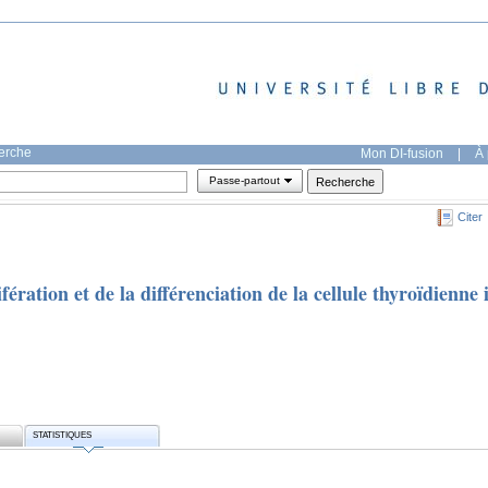
herche
Mon DI-fusion
|
À 
Passe-partout
Citer
ération et de la différenciation de la cellule thyroïdienne 
STATISTIQUES