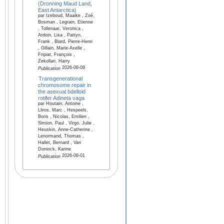
(Dronning Maud Land,
East Antarctica)
par Izeboud, Maaike , Zoé,
Bosman , Legrain, Etienne
, Tollenaar, Veronica ,
Ardoin, Lisa , Pattyn,
Frank , Blard, Pierre-Henri
, Gillain, Marie-Axelle ,
Fripiat, François ,
Zekollari, Harry
2026-08-08
Publication
Transgenerational
chromosome repair in
the asexual bdelloid
rotifer Adineta vaga
par Houtain, Antoine ,
Lliros, Marc , Hespeels,
Boris , Nicolas, Emilien ,
Simion, Paul , Virgo, Julie ,
Heuskin, Anne-Catherine ,
Lenormand, Thomas ,
Hallet, Bernard , Van
Doninck, Karine
2026-08-01
Publication