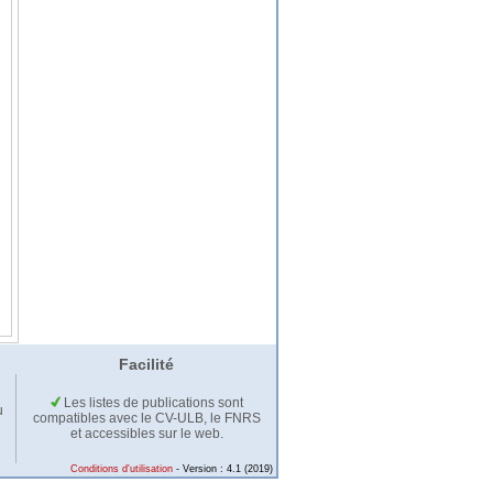
Facilité
Les listes de publications sont
u
compatibles avec le CV-ULB, le FNRS
et accessibles sur le web.
Conditions d'utilisation
- Version : 4.1 (2019)